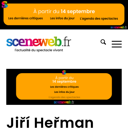
Jiří Heřman