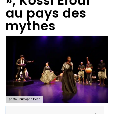
», Kossi Efoui
au pays des
mythes
photo Christophe Péan