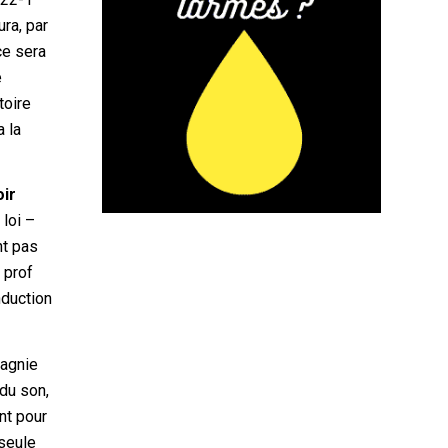
ura, par
nce sera
e
toire
 la
oir
 loi –
nt pas
 prof
nduction
pagnie
 du son,
nt pour
 seule