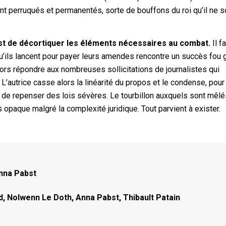
ont perruqués et permanentés, sorte de bouffons du roi qu’il ne so
 est de décortiquer les éléments nécessaires au combat.
Il f
 qu’ils lancent pour payer leurs amendes rencontre un succès fou 
lors répondre aux nombreuses sollicitations de journalistes qui
 L’autrice casse alors la linéarité du propos et le condense, pour
ité de repenser des lois sévères. Le tourbillon auxquels sont mêl
 opaque malgré la complexité juridique. Tout parvient à exister.
Anna Pabst
d, Nolwenn Le Doth, Anna Pabst, Thibault Patain