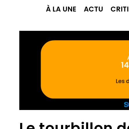
À LA UNE
ACTU
CRIT
Le tourbillon 