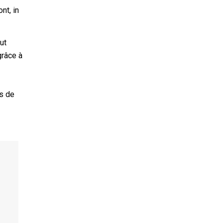
nt, in
aut
grâce à
és de