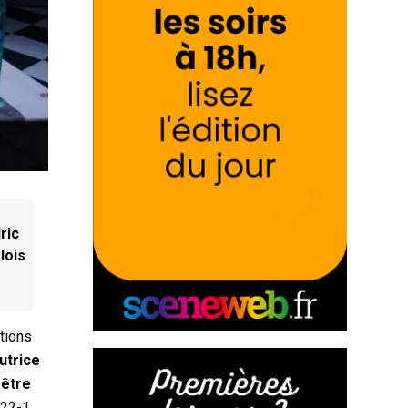
ric
lois
tions
autrice
 être
 622-1