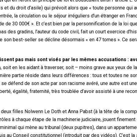
et du droit d’asile) qui prévoit alors que « toute personne qui a
’entrée, la circulation ou le séjour irréguliers d’un étranger en Fra
de 30 000€ ». Et c’est bien par la personnification de la loi qu
 des gradins, l’auteur du code civil, fait un court exercice d’his
ue son best-seller se décline désormais « en 47 tomes ». Ce sera
aissent pas mais sont visés par les mêmes accusations : av
n
, soit en les aidant à traverser, soit – moins grave aux yeux de la
emière partie réside dans leurs différences : tous et toutes ne so
ui se défend de son acte par son racisme avéré, une autre est une
erté, égalité, fraternité, très troublée d’avoir assisté à une reco
 deux filles Nolwenn Le Doth et Anna Pabst (à la tête de la com
 rôles à chaque étape de la machinerie judiciaire, jouent finement
 minimal qui mène au tribunal (deux pupitres), dans un apparteme
s au Conseil constitutionnel (introduit par des vidéos). C’est la