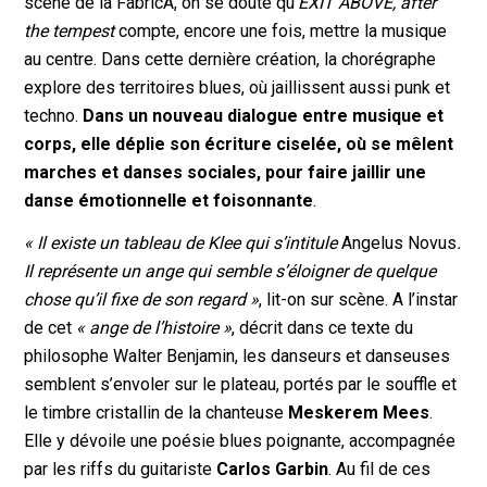
scène de la FabricA, on se doute qu’
EXIT ABOVE, after
the tempest
compte, encore une fois, mettre la musique
au centre. Dans cette dernière création, la chorégraphe
explore des territoires blues, où jaillissent aussi punk et
techno.
Dans un nouveau dialogue entre musique et
corps, elle déplie son écriture ciselée, où se mêlent
marches et danses sociales, pour faire jaillir une
danse émotionnelle et foisonnante
.
« Il existe un tableau de Klee qui s’intitule
Angelus Novus
.
Il représente un ange qui semble s’éloigner de quelque
chose qu’il fixe de son regard »
, lit-on sur scène. A l’instar
de cet
« ange de l’histoire »
, décrit dans ce texte du
philosophe Walter Benjamin, les danseurs et danseuses
semblent s’envoler sur le plateau, portés par le souffle et
le timbre cristallin de la chanteuse
Meskerem Mees
.
Elle y dévoile une poésie blues poignante, accompagnée
par les riffs du guitariste
Carlos Garbin
. Au fil de ces