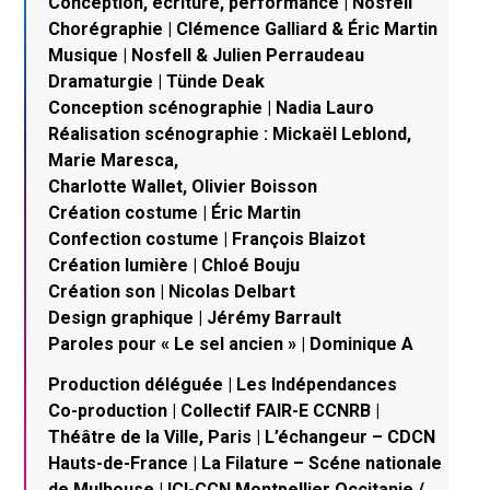
Conception, écriture, performance | Nosfell
Chorégraphie | Clémence Galliard & Éric Martin
Musique | Nosfell & Julien Perraudeau
Dramaturgie | Tünde Deak
Conception scénographie | Nadia Lauro
Réalisation scénographie : Mickaël Leblond,
Marie Maresca,
Charlotte Wallet, Olivier Boisson
Création costume | Éric Martin
Confection costume | François Blaizot
Création lumière | Chloé Bouju
Création son | Nicolas Delbart
Design graphique | Jérémy Barrault
Paroles pour « Le sel ancien » | Dominique A
Production déléguée | Les Indépendances
Co-production | Collectif FAIR-E CCNRB |
Théâtre de la Ville, Paris | L’échangeur – CDCN
Hauts-de-France | La Filature – Scéne nationale
de Mulhouse | ICI-CCN Montpellier Occitanie /