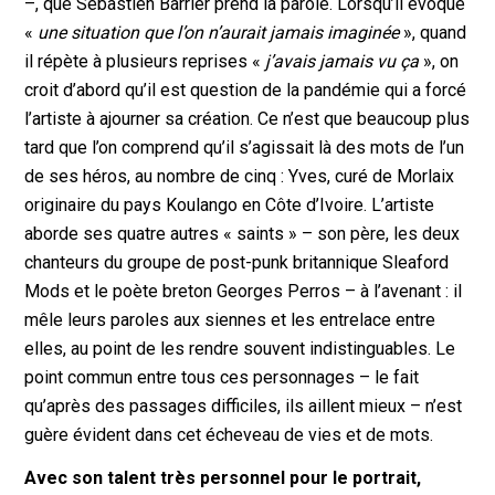
–, que Sébastien Barrier prend la parole. Lorsqu’il évoque
«
une situation que l’on n’aurait jamais imaginée
», quand
il répète à plusieurs reprises «
j’avais jamais vu ça
», on
croit d’abord qu’il est question de la pandémie qui a forcé
l’artiste à ajourner sa création. Ce n’est que beaucoup plus
tard que l’on comprend qu’il s’agissait là des mots de l’un
de ses héros, au nombre de cinq : Yves, curé de Morlaix
originaire du pays Koulango en Côte d’Ivoire. L’artiste
aborde ses quatre autres « saints » – son père, les deux
chanteurs du groupe de post-punk britannique Sleaford
Mods et le poète breton Georges Perros – à l’avenant : il
mêle leurs paroles aux siennes et les entrelace entre
elles, au point de les rendre souvent indistinguables. Le
point commun entre tous ces personnages – le fait
qu’après des passages difficiles, ils aillent mieux – n’est
guère évident dans cet écheveau de vies et de mots.
Avec son talent très personnel pour le portrait,