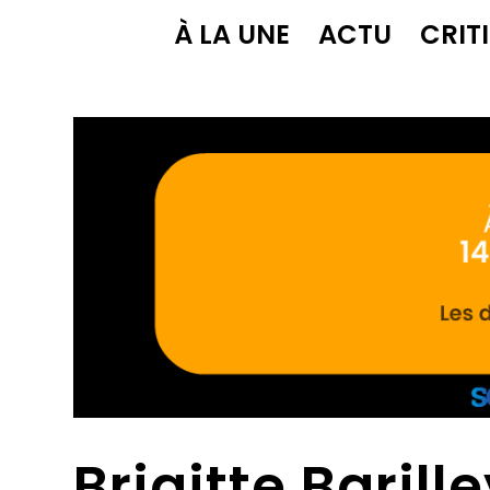
À LA UNE
ACTU
CRIT
Brigitte Barill