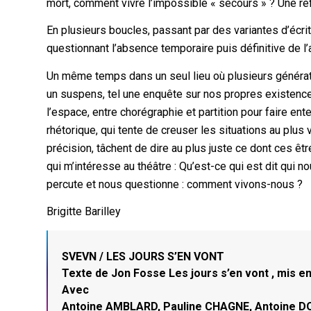
mort, comment vivre l’impossible « secours » ? Une réfle
En plusieurs boucles, passant par des variantes d’écr
questionnant l’absence temporaire puis définitive de l
Un même temps dans un seul lieu où plusieurs génératio
un suspens, tel une enquête sur nos propres existences
l’espace, entre chorégraphie et partition pour faire ent
rhétorique, qui tente de creuser les situations au plus
précision, tâchent de dire au plus juste ce dont ces êt
qui m’intéresse au théâtre : Qu’est-ce qui est dit qui 
percute et nous questionne : comment vivons-nous ?
Brigitte Barilley
SVEVN / LES JOURS S’EN VONT
Texte de Jon Fosse Les jours s’en vont , mis en
Avec
Antoine AMBLARD, Pauline CHAGNE, Antoine D