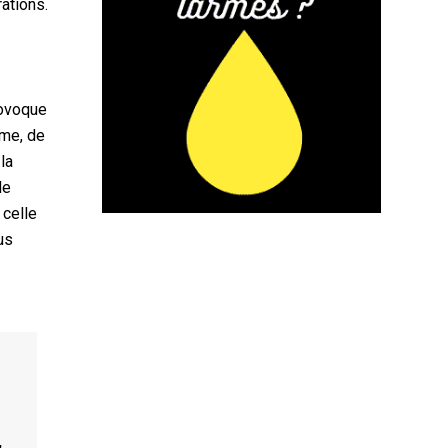
rations.
rovoque
hme, de
la
de
 celle
us
,