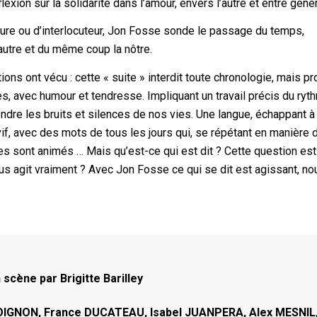
xion sur la solidarité dans l’amour, envers l’autre et entre géné
iture ou d’interlocuteur, Jon Fosse sonde le passage du temps,
’autre et du même coup la nôtre.
ns ont vécu : cette « suite » interdit toute chronologie, mais p
, avec humour et tendresse. Impliquant un travail précis du ryt
endre les bruits et silences de nos vies. Une langue, échappant à 
 vif, avec des mots de tous les jours qui, se répétant en manière 
res sont animés … Mais qu’est-ce qui est dit ? Cette question est
nous agit vraiment ? Avec Jon Fosse ce qui se dit est agissant, no
 scène par Brigitte Barilley
OIGNON, France DUCATEAU, Isabel JUANPERA, Alex MESNIL