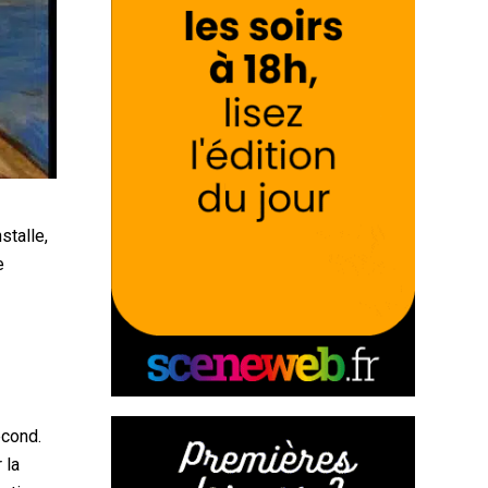
stalle,
e
econd.
 la