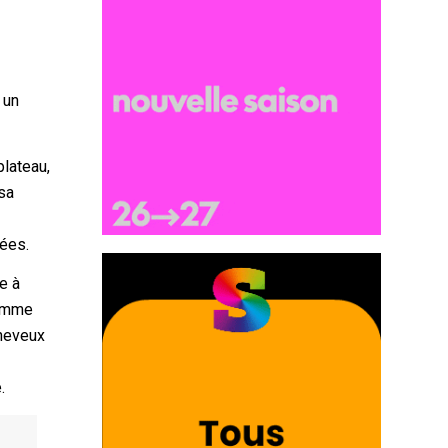
 un
plateau,
 sa
nées.
e à
comme
cheveux
.