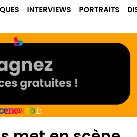
IQUES
INTERVIEWS
PORTRAITS
DI
s met en scène