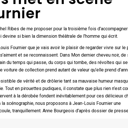
urnier
hel Ribes de me proposer pour la troisième fois d’accompagner
ui devine si bien la dimension théâtrale de l’homme qui écrit.
is Fournier que je vais avoir le plaisir de regarder vivre sur le 
r s’aiment et se reconnaissent. Dans Mon dernier cheveu noir, de
 vain du temps qui passe, du corps qui tombe, des révoltes qui se
le voiture de collection prend autant de valeur qu’elle prend d’an
rrésistible de vérité et de drôlerie tant sa mauvaise humeur masqu
ie. Tout en pirouettes pudiques, il constate que plus rien n’est 
’observent à la dérobée fondent inévitablement pour ces délicieux 
à la scénographie, nous proposons à Jean-Louis Fournier une
coule, tranquillement. Anne Bourgeois d’après dossier de presse