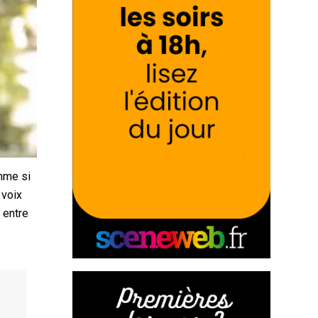
mme si
 voix
t entre