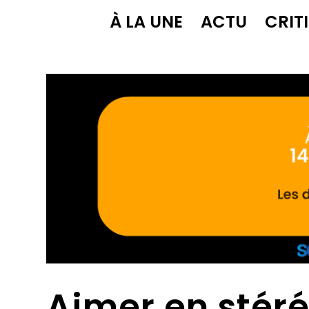
À LA UNE
ACTU
CRIT
Aimer en stéré