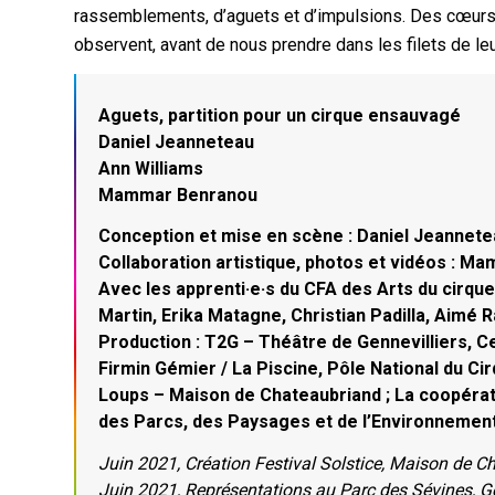
rassemblements, d’aguets et d’impulsions. Des cœurs
observent, avant de nous prendre dans les filets de leu
Aguets, partition pour un cirque ensauvagé
Daniel Jeanneteau
Ann Williams
Mammar Benranou
Conception et mise en scène : Daniel Jeannetea
Collaboration artistique, photos et vidéos : M
Avec les apprenti·e·s du CFA des Arts du cirque
Martin, Erika Matagne, Christian Padilla, Aimé R
Production : T2G – Théâtre de Gennevilliers, Ce
Firmin Gémier / La Piscine, Pôle National du Ci
Loups – Maison de Chateaubriand ; La coopérati
des Parcs, des Paysages et de l’Environnemen
Juin 2021, Création Festival Solstice, Maison de 
Juin 2021, Représentations au Parc des Sévines, Ge