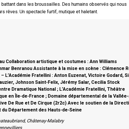
 battant dans les broussailles. Des humains observés qui nous
rs rêves. Un spectacle furtif, mutique et haletant.
u Collaboration artistique et costumes : Ann Williams
ammar Benranou Assistante à la mise en scène : Clémence R
 – L’Académie Fratellini : Anton Euzenat, Victoire Godard, 
auzier, Johnson Saint-Felix, Jérémy Salar, Cecilia Stock
ntre Dramatique National ; L’Académie Fratellini, Théâtre
rque en Île-de-France ; Domaine départemental de la Vallée-
ve De Rue et De Cirque (2r2c) Avec le soutien de la Direct
t du Département des Hauts-de-Seine
Chateaubriand, Châtenay-Malabry
nnevilliers