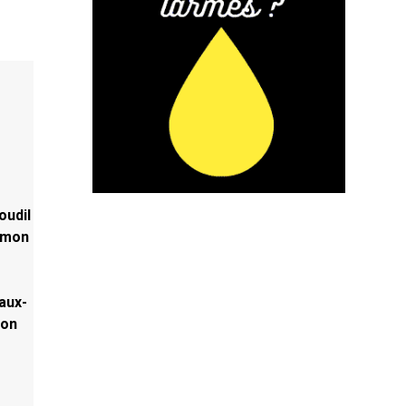
oudil
Simon
aux-
ion