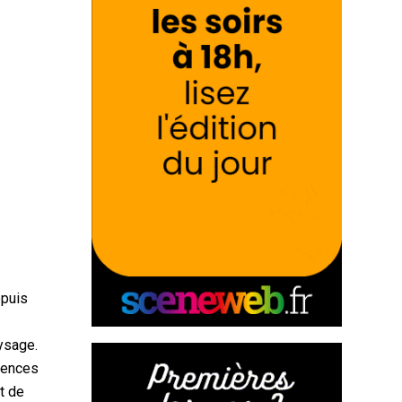
epuis
aysage.
sences
t de