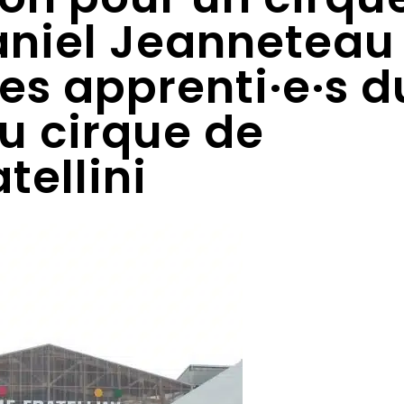
niel Jeanneteau
es apprenti·e·s d
u cirque de
tellini