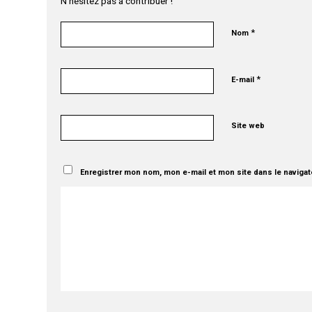
N’hésitez pas à contribuer !
*
Nom
*
E-mail
Site web
Enregistrer mon nom, mon e-mail et mon site dans le naviga