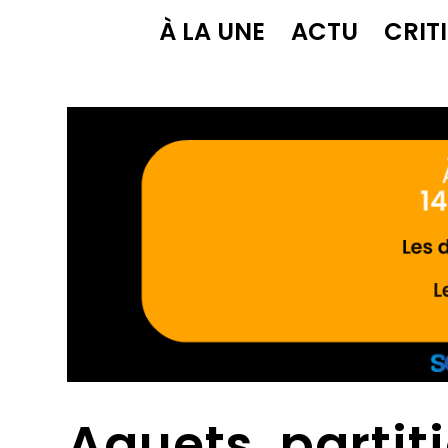
À LA UNE
ACTU
CRIT
Aguets, partit