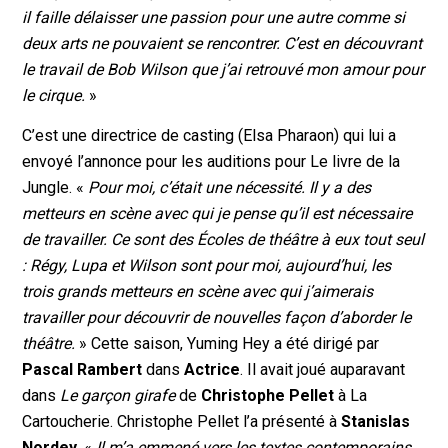
il faille délaisser une passion pour une autre comme si
deux arts ne pouvaient se rencontrer. C’est en découvrant
le travail de Bob Wilson que j’ai retrouvé mon amour pour
le cirque.
»
C’est une directrice de casting (Elsa Pharaon) qui lui a
envoyé l’annonce pour les auditions pour Le livre de la
Jungle. «
Pour moi, c’était une nécessité. Il y a des
metteurs en scène avec qui je pense qu’il est nécessaire
de travailler. Ce sont des Écoles de théâtre à eux tout seul
: Régy, Lupa et Wilson sont pour moi, aujourd’hui, les
trois grands metteurs en scène avec qui j’aimerais
travailler pour découvrir de nouvelles façon d’aborder le
théâtre.
» Cette saison, Yuming Hey a été dirigé par
Pascal Rambert
dans
Actrice
. Il avait joué auparavant
dans
Le garçon girafe
de
Christophe Pellet
à La
Cartoucherie. Christophe Pellet l’a présenté à
Stanislas
Nordey
. «
Il m’a emmené vers les textes contemporains,