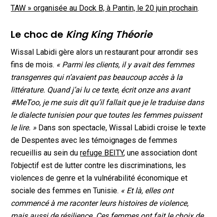
TAW » organisée au Dock B, à Pantin, le 20 juin prochain
.
Le choc de
King King Théorie
Wissal Labidi gère alors un restaurant pour arrondir ses
fins de mois.
« Parmi les clients, il y avait des femmes
transgenres qui n’avaient pas beaucoup accès à la
littérature. Quand j’ai lu ce texte, écrit onze ans avant
#MeToo, je me suis dit qu’il fallait que je le traduise dans
le dialecte tunisien pour que toutes les femmes puissent
le lire. »
Dans son spectacle, Wissal Labidi croise le texte
de Despentes avec les témoignages de femmes
recueillis au sein du
refuge BEITY
, une association dont
l’objectif est de lutter contre les discriminations, les
violences de genre et la vulnérabilité économique et
sociale des femmes en Tunisie.
« Et là, elles ont
commencé à me raconter leurs histoires de violence,
mais aussi de résilience. Ces femmes ont fait le choix de