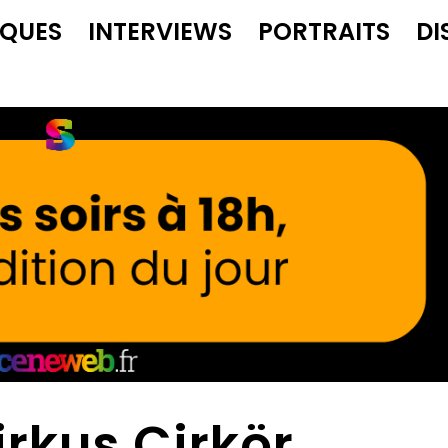
IQUES
INTERVIEWS
PORTRAITS
DI
irkus Cirkör