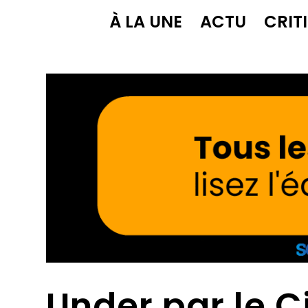
À LA UNE
ACTU
CRIT
Under par le C