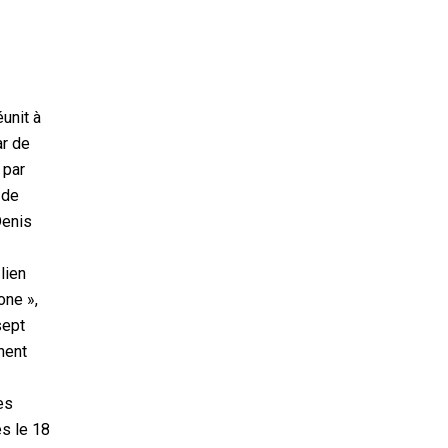
unit à
ar de
 par
 de
Denis
lien
one »,
sept
inent
es
ès le 18