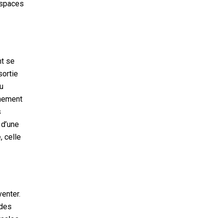
espaces
nt se
sortie
u
inement
s
 d’une
 celle
venter.
 des