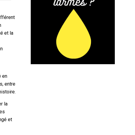
ifférent
n
é et la
un
é en
s, entre
istoire.
r la
des
ngé et