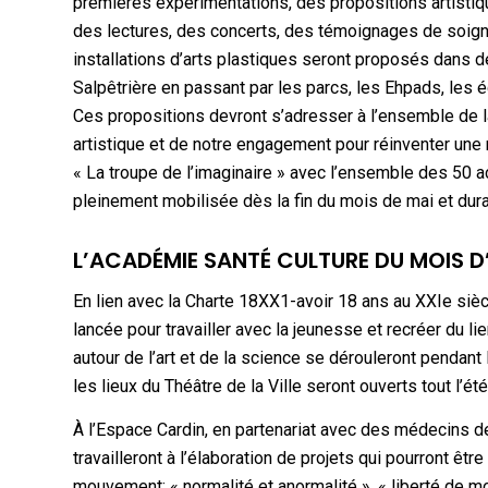
premières expérimentations, des propositions artistiqu
des lectures, des concerts, des témoignages de soigna
installations d’arts plastiques seront proposés dans 
Salpêtrière en passant par les parcs, les Ehpads, les 
Ces propositions devront s’adresser à l’ensemble de la
artistique et de notre engagement pour réinventer une n
« La troupe de l’imaginaire » avec l’ensemble des 50 ac
pleinement mobilisée dès la fin du mois de mai et duran
L’ACADÉMIE SANTÉ CULTURE DU MOIS 
En lien avec la Charte 18XX1-avoir 18 ans au XXIe sièc
lancée pour travailler avec la jeunesse et recréer du 
autour de l’art et de la science se dérouleront pendant 
les lieux du Théâtre de la Ville seront ouverts tout l’été
À l’Espace Cardin, en partenariat avec des médecins de 
travailleront à l’élaboration de projets qui pourront 
mouvement: « normalité et anormalité », « liberté de m