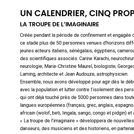
UN CALENDRIER, CINQ PRO
LA TROUPE DE L’IMAGINAIRE
Créée pendant la période de confinement et engagée da
ce stade plus de 50 personnes venues d’horizons différ
jeunes acteurs italiens, sénégalais, égyptiens, cameroun
des scientifiques associés: Carine Karachi, neurochirur
neurologie; Marie-Christine Maurel, biologiste; George
Laming, architecte et Jean Audouze, astrophysicien.
Ensemble, nous avons développé pour agir dès le début
avec la population et lutter contre l’isolement des per
qui ont déjà touché près de 5000 personnes dans toute
langues européennes (français, grec, anglais, espagnol, 
africain (wolof, beti, lingala, sango, congo et pidgin) e
« La troupe de l’imaginaire » développera de nouvelles
danseurs, des musiciens et des historiens, en partenari