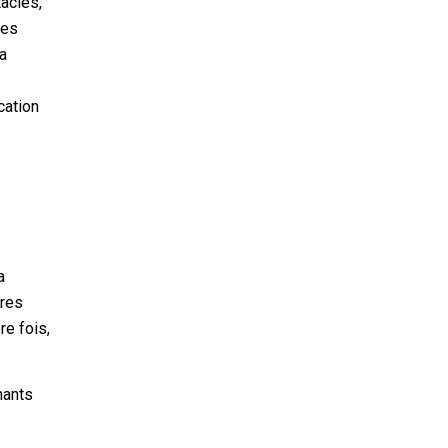
tacles,
des
la
cation
a
tres
re fois,
nants