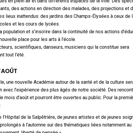
es en plein air et dans différents espaces de la ville. Des spec
nts, des actions en direction des malades, des projections et 
des lieux inattendus: des jardins des Champs-Élysées à ceux de 
écoles et les cours de lycées.
 population et s’inscrire dans la continuité de nos actions d’édu
ouvelle place pour les arts à l’école.
teurs, scientifiques, danseurs, musiciens qui la constitue sera
t tout l’été.
D’AOÛT
le, une nouvelle Académie autour de la santé et de la culture ser
lien avec l’expérience des plus âgés de notre société. Des rencon
le mois d’août et pourront être ouvertes au public. Pour la premiè
:
l’Hôpital de la Salpêtrière, de jeunes artistes et de jeunes soig
être prolongés à l’automne sur des thématiques liées notamment au
ouvement, liberté de pensée ».