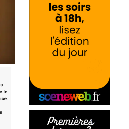
és
e le
ice.
en