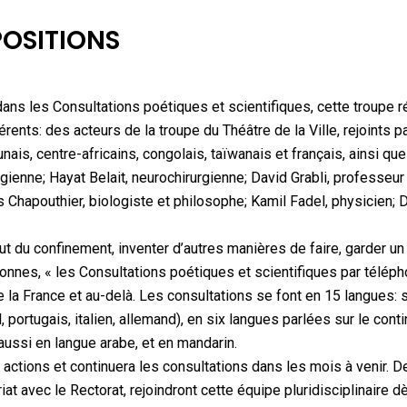
POSITIONS
ns les Consultations poétiques et scientifiques, cette troupe ré
ents: des acteurs de la troupe du Théâtre de la Ville, rejoints p
ais, centre-africains, congolais, taïwanais et français, ainsi que
gienne; Hayat Belait, neurochirurgienne; David Grabli, professeur
s Chapouthier, biologiste et philosophe; Kamil Fadel, physicien; 
 du confinement, inventer d’autres manières de faire, garder un 
sonnes, « les Consultations poétiques et scientifiques par téléph
 la France et au-delà. Les consultations se font en 15 langues: 
portugais, italien, allemand), en six langues parlées sur le cont
t aussi en langue arabe, et en mandarin.
 actions et continuera les consultations dans les mois à venir. D
at avec le Rectorat, rejoindront cette équipe pluridisciplinaire d