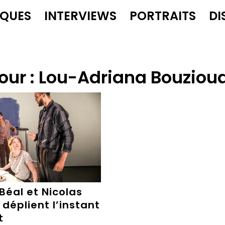
IQUES
INTERVIEWS
PORTRAITS
DI
our :
Lou-Adriana Bouziou
Béal et Nicolas
déplient l’instant
t