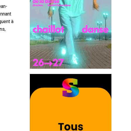
ean-
onnant
guent à
ns,