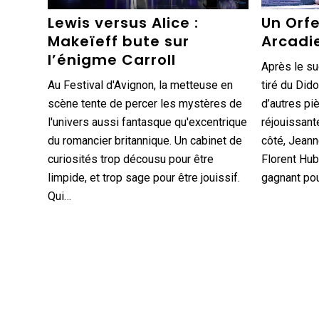
Lewis versus Alice :
Un Orf
Makeïeff bute sur
Arcadi
l’énigme Carroll
Après le s
Au Festival d'Avignon, la metteuse en
tiré du Dido
scène tente de percer les mystères de
d’autres pi
l'univers aussi fantasque qu'excentrique
réjouissant
du romancier britannique. Un cabinet de
côté, Jean
curiosités trop décousu pour être
Florent Hub
limpide, et trop sage pour être jouissif.
gagnant pou
Qui…