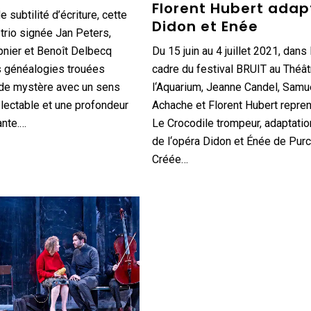
Florent Hubert adap
 subtilité d’écriture, cette
Didon et Enée
 trio signée Jan Peters,
nier et Benoît Delbecq
Du 15 juin au 4 juillet 2021, dans 
s généalogies trouées
cadre du festival BRUIT au Théât
 de mystère avec un sens
l‘Aquarium, Jeanne Candel, Samu
lectable et une profondeur
Achache et Florent Hubert repre
ante.…
Le Crocodile trompeur, adaptation
de l‘opéra Didon et Énée de Purce
Créée…