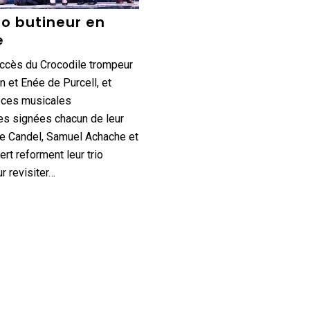
eo butineur en
e
uccès du Crocodile trompeur
n et Enée de Purcell, et
èces musicales
es signées chacun de leur
ne Candel, Samuel Achache et
ert reforment leur trio
r revisiter…