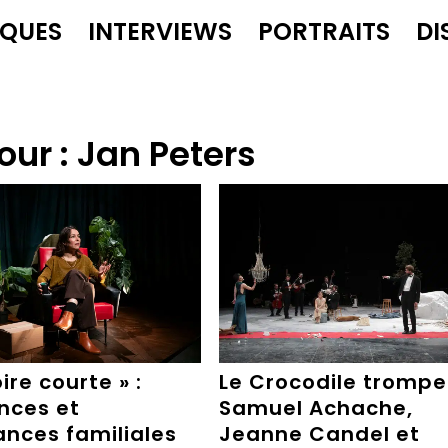
IQUES
INTERVIEWS
PORTRAITS
DI
our :
Jan Peters
re courte » :
Le Crocodile trompeu
nces et
Samuel Achache,
ances familiales
Jeanne Candel et