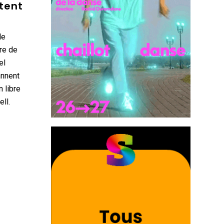
tent
le
re de
el
nnnent
 libre
ll.