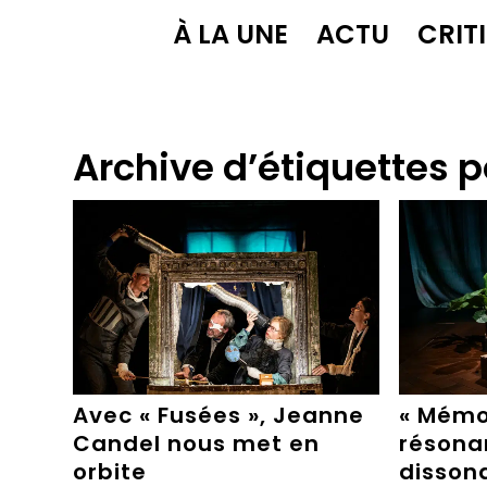
À LA UNE
ACTU
CRIT
Archive d’étiquettes p
Avec « Fusées », Jeanne
« Mémoi
Candel nous met en
résona
orbite
disson