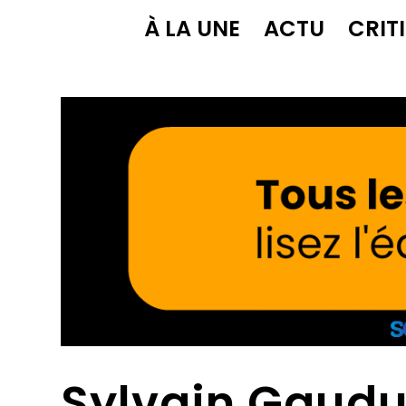
À LA UNE
ACTU
CRIT
Sylvain Gaudu