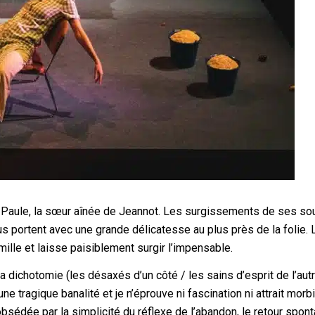
par Paule, la sœur aînée de Jeannot. Les surgissements de ses so
us portent avec une grande délicatesse au plus près de la folie. 
famille et laisse paisiblement surgir l’impensable.
a dichotomie (les désaxés d’un côté / les sains d’esprit de l’autr
ne tragique banalité et je n’éprouve ni fascination ni attrait morb
obsédée par la simplicité du réflexe de l’abandon, le retour spon