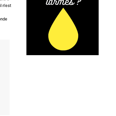
l n’est
monde