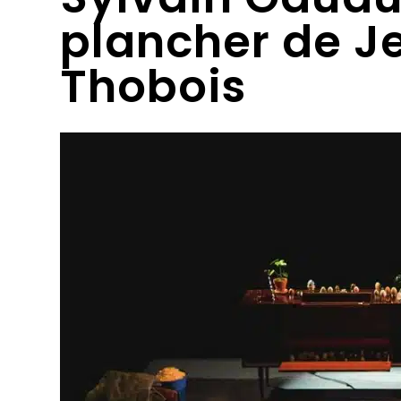
plancher de J
Thobois