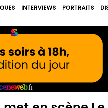
IQUES
INTERVIEWS
PORTRAITS
DI
 met en scène Le