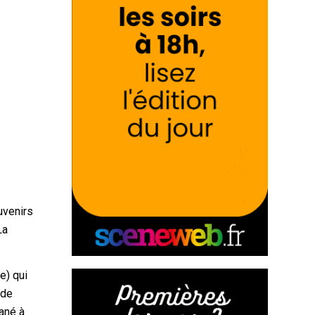
uvenirs
La
e) qui
ide
tané à