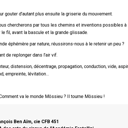
ur gouter d’autant plus ensuite la griserie du mouvement.
ous chercherons par tous les chemins et inventions possibles à
le fil, avant la bascule et la grande glissade.
onde éphémère par nature, réussirons-nous à le retenir un peu ?
nt de replonger dans l’air vif.
eur, distension, décentrage, propagation, conduction, vide, aspir
nd, empreinte, lévitation…
oux Comment va le monde Môssieu ? Il tourne Môssieu !
rançois Ben Aïm, cie CFB 451