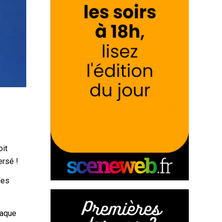
oit
ersé !
des
haque