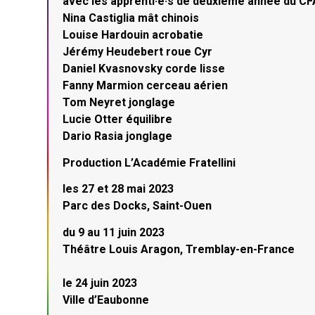
avec les apprenti·e·s de deuxième année du CFA 
Nina Castiglia mât chinois
Louise Hardouin acrobatie
Jérémy Heudebert roue Cyr
Daniel Kvasnovsky corde lisse
Fanny Marmion cerceau aérien
Tom Neyret jonglage
Lucie Otter équilibre
Dario Rasia jonglage
Production L’Académie Fratellini
les 27 et 28 mai 2023
Parc des Docks, Saint-Ouen
du 9 au 11 juin 2023
Théâtre Louis Aragon, Tremblay-en-France
le 24 juin 2023
Ville d’Eaubonne