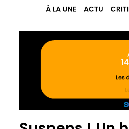
À LA UNE
ACTU
CRIT
Suspens ! Un 