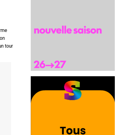
orme
’on
un tour