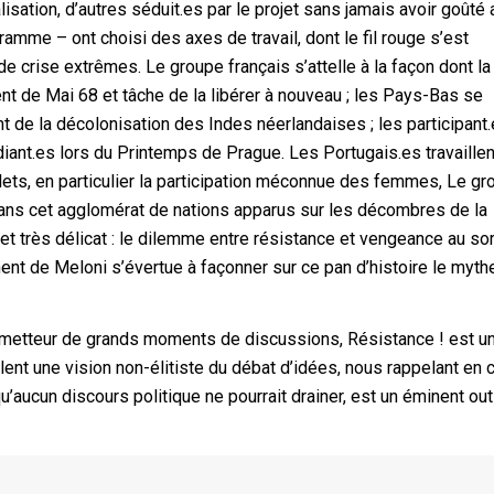
lisation, d’autres séduit.es par le projet sans jamais avoir goûté 
gramme – ont choisi des axes de travail, dont le fil rouge s’est
 crise extrêmes. Le groupe français s’attelle à la façon dont la
t de Mai 68 et tâche de la libérer à nouveau ; les Pays-Bas se
de la décolonisation des Indes néerlandaises ; les participant
diant.es lors du Printemps de Prague. Les Portugais.es travaillen
ets, en particulier la participation méconnue des femmes, Le g
dans cet agglomérat de nations apparus sur les décombres de la
ujet très délicat : le dilemme entre résistance et vengeance au sor
t de Meloni s’évertue à façonner sur ce pan d’histoire le myth
 prometteur de grands moments de discussions, Résistance ! est un
ulent une vision non-élitiste du débat d’idées, nous rappelant en 
’aucun discours politique ne pourrait drainer, est un éminent outi