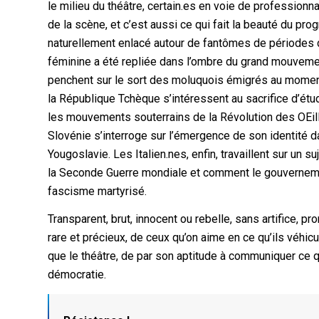
le milieu du théâtre, certain.es en voie de professionna
de la scène, et c’est aussi ce qui fait la beauté du pro
naturellement enlacé autour de fantômes de périodes de
féminine a été repliée dans l’ombre du grand mouvemen
penchent sur le sort des moluquois émigrés au moment 
la République Tchèque s’intéressent au sacrifice d’étu
les mouvements souterrains de la Révolution des OEill
Slovénie s’interroge sur l’émergence de son identité 
Yougoslavie. Les Italien.nes, enfin, travaillent sur un s
la Seconde Guerre mondiale et comment le gouvernemen
fascisme martyrisé.
Transparent, brut, innocent ou rebelle, sans artifice,
rare et précieux, de ceux qu’on aime en ce qu’ils véhic
que le théâtre, de par son aptitude à communiquer ce qu
démocratie.