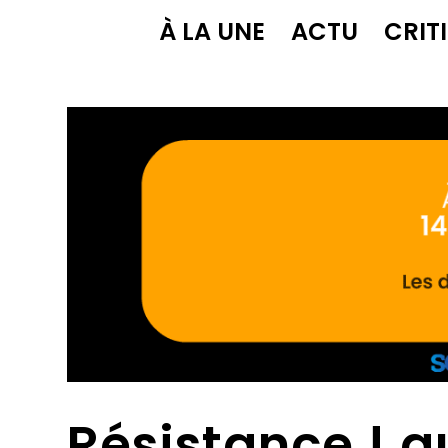
À LA UNE
ACTU
CRIT
Résistance ! 