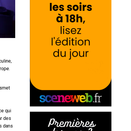
uline,
urope.
nsmet
ce qui
ar des
es dans