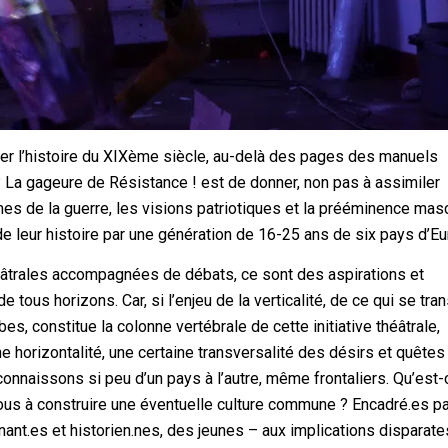
ier l’histoire du XIXème siècle, au-delà des pages des manuels
La gageure de Résistance ! est de donner, non pas à assimiler
es de la guerre, les visions patriotiques et la prééminence masc
 de leur histoire par une génération de 16-25 ans de six pays d’E
âtrales accompagnées de débats, ce sont des aspirations et
us horizons. Car, si l’enjeu de la verticalité, de ce qui se tra
bes, constitue la colonne vertébrale de cette initiative théâtrale,
une horizontalité, une certaine transversalité des désirs et quêtes
connaissons si peu d’un pays à l’autre, même frontaliers. Qu’est-
us à construire une éventuelle culture commune ? Encadré.es p
nt.es et historien.nes, des jeunes – aux implications disparat