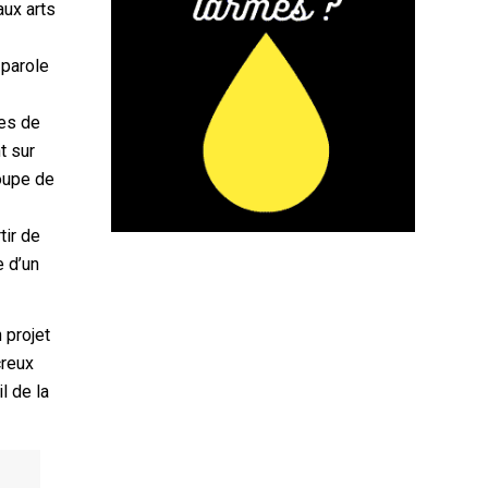
aux arts
 parole
.es de
t sur
roupe de
tir de
e d’un
 projet
creux
l de la