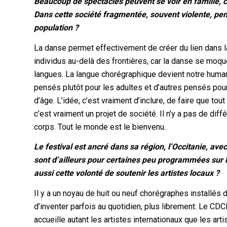
Beaucoup de spectacles peuvent se voir en famille, ce
Dans cette société fragmentée, souvent violente, pen
population ?
La danse permet effectivement de créer du lien dans la
individus au-delà des frontières, car la danse se moque
langues. La langue chorégraphique devient notre humani
pensés plutôt pour les adultes et d’autres pensés pour l
d’âge. L’idée, c’est vraiment d’inclure, de faire que tou
c’est vraiment un projet de société. Il n’y a pas de di
corps. Tout le monde est le bienvenu.
Le festival est ancré dans sa région, l’Occitanie, a
sont d’ailleurs pour certaines peu programmées sur le 
aussi cette volonté de soutenir les artistes locaux ?
Il y a un noyau de huit ou neuf chorégraphes installés
d’inventer parfois au quotidien, plus librement. Le CD
accueille autant les artistes internationaux que les ar