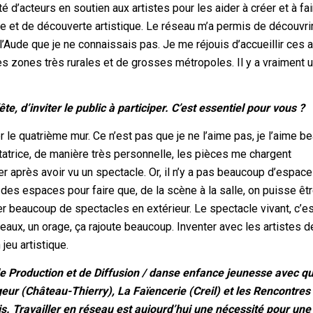
 d’acteurs en soutien aux artistes pour les aider à créer et à fai
lle et de découverte artistique. Le réseau m’a permis de découvri
Aude que je ne connaissais pas. Je me réjouis d’accueillir ces a
 des zones très rurales et de grosses métropoles. Il y a vraiment 
fête, d’inviter le public à participer. C’est essentiel pour vous ?
le quatrième mur. Ce n’est pas que je ne l’aime pas, je l’aime 
atrice, de manière très personnelle, les pièces me chargent
r après avoir vu un spectacle. Or, il n’y a pas beaucoup d’espac
r des espaces pour faire que, de la scène à la salle, on puisse êt
 beaucoup de spectacles en extérieur. Le spectacle vivant, c’e
iseaux, un orage, ça rajoute beaucoup. Inventer avec les artistes 
jeu artistique.
de Production et de Diffusion / danse enfance jeunesse avec q
ur (Château-Thierry), La Faïencerie (Creil) et les Rencontres
. Travailler en réseau est aujourd’hui une nécessité pour une