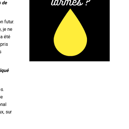
s de
n futur.
, je ne
 a été
epris
s
liqué
és.
de
onal
x, sur