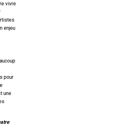
re vivre
r
rtistes
un enjeu
beaucoup
es pour
re
st une
des
uatre