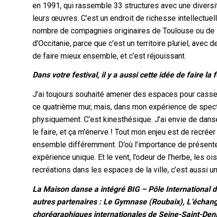
en 1991, qui rassemble 33 structures avec une diversité
leurs œuvres. C’est un endroit de richesse intellectue
nombre de compagnies originaires de Toulouse ou de l’
d’Occitanie, parce que c’est un territoire pluriel, avec
de faire mieux ensemble, et c’est réjouissant.
Dans votre festival, il y a aussi cette idée de faire la 
J’ai toujours souhaité amener des espaces pour casser 
ce quatrième mur, mais, dans mon expérience de spect
physiquement. C’est kinesthésique. J’ai envie de danse
le faire, et ça m’énerve ! Tout mon enjeu est de recrée
ensemble différemment. D’où l’importance de présenter
expérience unique. Et le vent, l’odeur de l’herbe, les o
recréations dans les espaces de la ville, c’est aussi un 
La Maison danse a intégré BIG – Pôle International 
autres partenaires : Le Gymnase (Roubaix), L’échange
chorégraphiques internationales de Seine-Saint-Denis