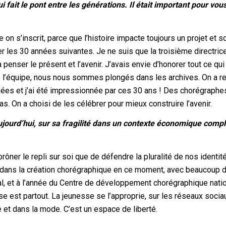
i fait le pont entre les générations. Il était important pour vou
on s’inscrit, parce que l’histoire impacte toujours un projet et so
r les 30 années suivantes. Je ne suis que la troisième directrice
à penser le présent et l’avenir. J’avais envie d’honorer tout ce qui
ute l’équipe, nous nous sommes plongés dans les archives. On a r
uées et j’ai été impressionnée par ces 30 ans ! Des chorégraphe
as. On a choisi de les célébrer pour mieux construire l’avenir.
 aujourd’hui, sur sa fragilité dans un contexte économique comp
e prôner le repli sur soi que de défendre la pluralité de nos identit
ux dans la création chorégraphique en ce moment, avec beaucoup 
val, et à l’année du Centre de développement chorégraphique nati
e est partout. La jeunesse se l’approprie, sur les réseaux sociau
e et dans la mode. C’est un espace de liberté.