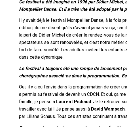
Ce festival a été imaginé en 1996 par Didier Michel, a
Montpellier Danse. Et il a très vite été adopté par l
Il y avait déjà le festival Montpellier Danse, à la fois 
édition, ils me disent qu’ils n’avaient jamais vu ça, car 
la part de Didier Michel de créer le rendez-vous de la nou
spectateurs se sont renouvelés, et c’est notre métier d
fort de faire société. Les adultes invitent les enfants e
dans cette dynamique.
Le festival a toujours été une rampe de lancement pou
chorégraphes associé·es dans la programmation. Est-c
Oui, il y a eu l’envie dans la programmation de créer une
a permis au festival de devenir un CDCN. Et oui, ça me
famille, je pense à
Laurent Pichaud
. Je le retrouve s
travailler avec lui ! Je pense aussi à
David Wampach
,
par Liliane Schaus. Tous ces artistes continuent à tran