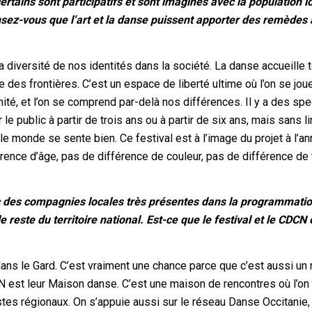
rtains sont participatifs et sont imaginés avec la population l
sez-vous que l’art et la danse puissent apporter des remèdes 
 diversité de nos identités dans la société. La danse accueille 
 des frontières. C’est un espace de liberté ultime où l’on se jou
té, et l’on se comprend par-delà nos différences. Il y a des sp
e public à partir de trois ans ou à partir de six ans, mais sans l
t le monde se sente bien. Ce festival est à l’image du projet à l’an
fférence d’âge, pas de différence de couleur, pas de différence de
vec des compagnies locales très présentes dans la programmatio
reste du territoire national. Est-ce que le festival et le CDCN 
 dans le Gard. C’est vraiment une chance parce que c’est aussi u
CN est leur Maison danse. C’est une maison de rencontres où l’on
tistes régionaux. On s’appuie aussi sur le réseau Danse Occitanie,