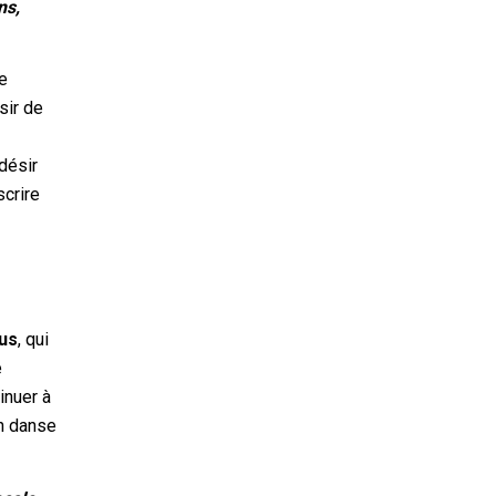
ns,
re
ésir de
désir
scrire
aus
, qui
e
inuer à
on danse