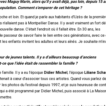
vec Maguy Marin, alors qu’il y avait déjà, pas loin, depuis 15 a
a population. Comment s’emparer de cet héritage ?
proche et loin. Et quand je parle aux habitants d’Uzès de la premiè
ils n’allaient pas à Montpellier Danse. Il y avait vraiment un fort d
velle danse. C’était l’endroit où il fallait être. En 30 ans, les
e passeur de savoir faire le lien entre ces générations, avec ce 
t les enfants invitent les adultes et leurs aînés. Je souhaite m’in
r de jeunes talents. Il y a d’ailleurs beaucoup d’anciens
e que l’idée était de rassembler la famille ?
 famille. Il y a eu l’époque
Didier Michel
, l’époque
Liliane Sch
 tenait à cœur d’associer tous ces artistes. Quand vous parlez d
ur les photos du festival depuis 1997, et je suis heureuse de cont
 qui a été programmé par Didier Michel, puis associé à La Mais
smettre.