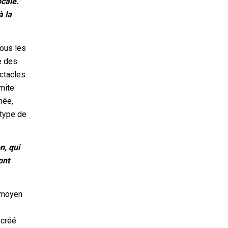
ocale.
à la
tous les
e des
ectacles
imite
née,
 type de
n, qui
ont
n moyen
 créé