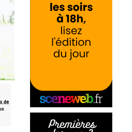
es de
us