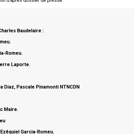
tion d’après dossier de presse.
Charles Baudelaire :
omeu.
cia-Romeu.
ierre Laporte.
.
ella Diaz, Pascale Pinamonti NTNCDN
c Maire.
meu
 Ezéquiel Garcia-Romeu.