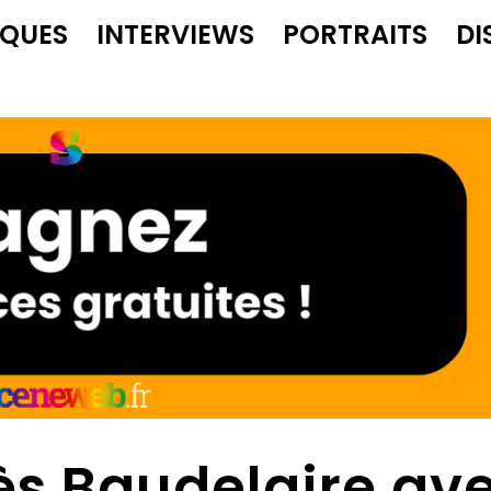
IQUES
INTERVIEWS
PORTRAITS
DI
ès Baudelaire av