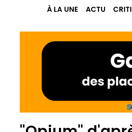
À LA UNE
ACTU
CRIT
"Opium" d'apr