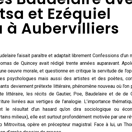
tsa et Ezéquiel
à Aubervilliers
audelaire faisait paraître et adaptait librement Confessions d’un
Thomas de Quincey avait rédigé trente années auparavant. Apo
 une oeuvre morale, et questionne en critique la servitude de l’o
, des psychologues mais aussi des artistes et des poètes, c
iants deviennent prétexte littéraire, phénomène nouveau où l’on 
 littéraire, les récits de Gautier, Poe, Baudelaire et de de 
ture livrées aux vertiges de l’analogie. L’importance thématiq
 le résultat d’un hasard qu’on dira sociologique ou éco
ains milieux), elle est surtout profondément motivée par une ré
p Mitrovitsa, opère en précepteur magistral. Face à lui, un T