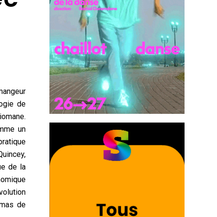
 mangeur
logie de
piomane.
omme un
pratique
Quincey,
ue de la
nomique
volution
homas de