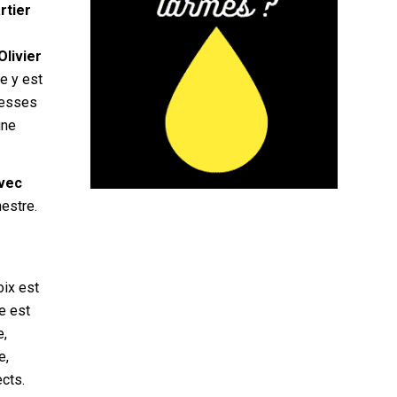
rtier
Olivier
me y est
 fesses
une
avec
estre.
oix est
le est
e,
e,
ects.