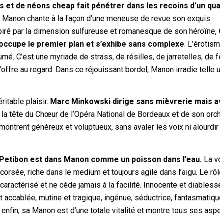
s et de néons cheap fait pénétrer dans les recoins d’un qua
 Manon chante à la façon d’une meneuse de revue son exquis
nspiré par la dimension sulfureuse et romanesque de son héroïne,
 occupe le premier plan et s’exhibe sans complexe
. L’érotis
mé. C’est une myriade de strass, de résilles, de jarretelles, de
’offre au regard. Dans ce réjouissant bordel, Manon irradie telle 
ritable plaisir.
Marc Minkowski dirige sans mièvrerie mais 
 la tête du Chœur de l’Opéra National de Bordeaux et de son orch
montrent généreux et voluptueux, sans avaler les voix ni alourdir
 Petibon est dans Manon comme un poisson dans l’eau.
La v
corsée, riche dans le medium et toujours agile dans l’aigu. Le rô
caractérisé et ne cède jamais à la facilité. Innocente et diabless
t accablée, mutine et tragique, ingénue, séductrice, fantasmatiqu
enfin, sa Manon est d’une totale vitalité et montre tous ses asp