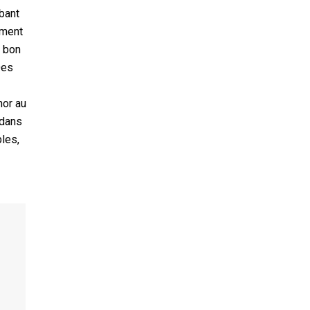
bant
mment
s bon
Des
nor au
 dans
bles,