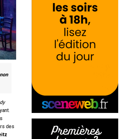
non
dy
yant.
es
urs des
itz