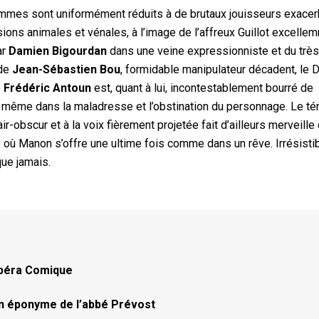
ommes sont uniformément réduits à de brutaux jouisseurs exacer
sions animales et vénales, à l’image de l’affreux Guillot excelle
ar
Damien Bigourdan
dans une veine expressionniste et du trè
 de
Jean-Sébastien Bou
, formidable manipulateur décadent, le 
e
Frédéric Antoun
est, quant à lui, incontestablement bourré de
 même dans la maladresse et l’obstination du personnage. Le té
air-obscur et à la voix fièrement projetée fait d’ailleurs merveille
e où Manon s’offre une ultime fois comme dans un rêve. Irrésisti
que jamais.
Opéra Comique
man éponyme de l’abbé Prévost