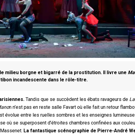
 milieu borgne et bigarré de la prostitution. Il livre une
Ma
tibon incandescente dans le rôle-titre.
arisiennes.
Tandis que se succèdent les ébats ravageurs de
La
ano
n n’est pas en reste salle Favart où elle fait un retour flambo
ost évolue entre les ruelles sombres et les enseignes lumineus
lose où se superposent d’étroites chambres confinées aux coule
e Massenet.
La fantastique scénographie de Pierre-André We