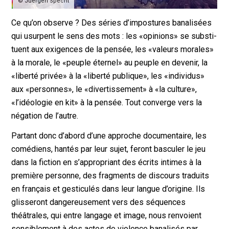
© Juergen Specht
Ce qu’on observe ? Des séries d’impostures banalisées
qui usurpent le sens des mots : les «opinions» se substi­
tuent aux exigences de la pensée, les «valeurs morales»
à la morale, le «peuple éternel» au peuple en devenir, la
«liberté privée» à la «liberté publique», les «indivi­dus»
aux «personnes», le «divertissement» à «la culture»,
«l’idéologie en kit» à la pensée. Tout converge vers la
négation de l’autre.
Partant donc d’abord d’une approche documentaire, les
comédiens, hantés par leur sujet, feront basculer le jeu
dans la fiction en s’appropriant des écrits intimes à la
première personne, des fragments de discours traduits
en français et gesticulés dans leur langue d’origine. Ils
glisseront dangereusement vers des séquences
théâtrales, qui entre langage et image, nous renvoient
sensiblement à des actes de violence banali­sés par