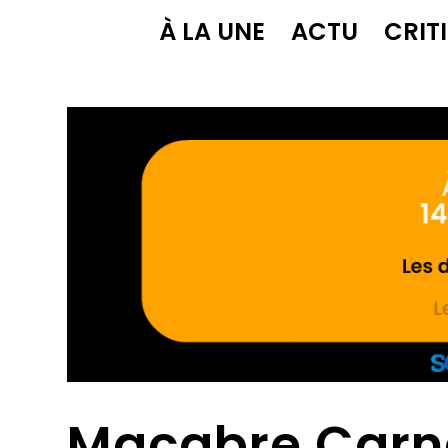
À LA UNE
ACTU
CRIT
Macabre Carna