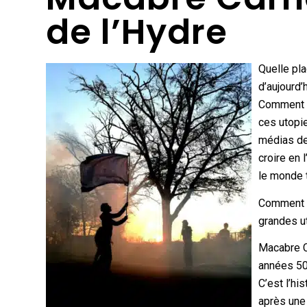
de l’Hydre
Quelle pl
d’aujourd’
Comment u
ces utopi
médias de
croire en 
le monde t
Comment pe
grandes ut
Macabre Ca
années 50
C’est l’hi
après une 