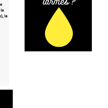
ne
 la
), la