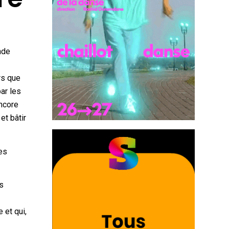
nde
rs que
ar les
encore
et bâtir
ces
es
 et qui,