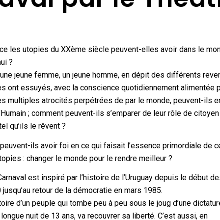
ace les utopies du XXème siècle peuvent-elles avoir dans le mo
hui ?
ne jeune femme, un jeune homme, en dépit des différents reve
es ont essuyés, avec la conscience quotidiennement alimentée p
s multiples atrocités perpétrées de par le monde, peuvent-ils 
l’Humain ; comment peuvent-ils s’emparer de leur rôle de citoyen 
el qu’ils le rêvent ?
uvent-ils avoir foi en ce qui faisait l’essence primordiale de 
opies : changer le monde pour le rendre meilleur ?
rnaval est inspiré par l’histoire de l’Uruguay depuis le début d
 jusqu’au retour de la démocratie en mars 1985.
stoire d’un peuple qui tombe peu à peu sous le joug d’une dictature
longue nuit de 13 ans, va recouvrer sa liberté. C’est aussi, en