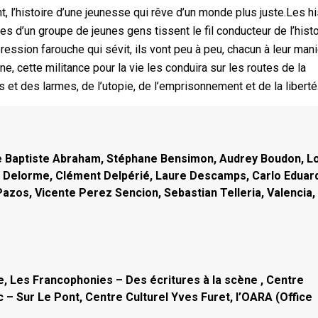
t, l’histoire d’une jeunesse qui rêve d’un monde plus juste.Les h
s d’un groupe de jeunes gens tissent le fil conducteur de l’histo
pression farouche qui sévit, ils vont peu à peu, chacun à leur man
e, cette militance pour la vie les conduira sur les routes de la
es et des larmes, de l’utopie, de l’emprisonnement et de la liberté
re Baptiste Abraham, Stéphane Bensimon, Audrey Boudon, L
isa Delorme, Clément Delpérié, Laure Descamps, Carlo Eduar
Pazos, Vicente Perez Sencion, Sebastian Telleria, Valencia,
 Les Francophonies – Des écritures à la scène , Centre
c – Sur Le Pont, Centre Culturel Yves Furet, l’OARA (Office