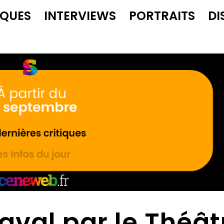
IQUES
INTERVIEWS
PORTRAITS
DI
val par le Théât