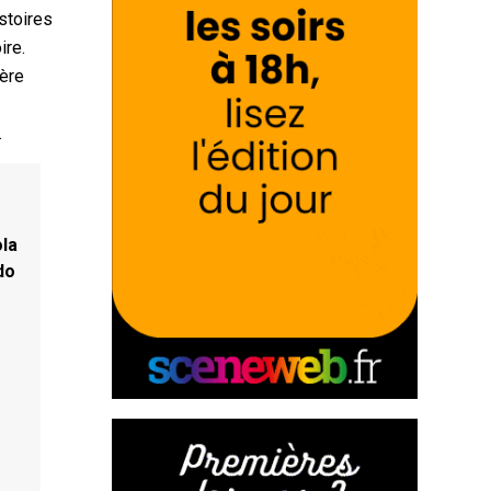
istoires
ire.
ière
.
ola
do