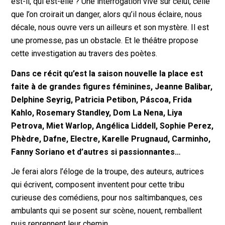
est-il, qui est-elle ? Une interrogation vive sur celui, celle
que l’on croirait un danger, alors qu’il nous éclaire, nous
décale, nous ouvre vers un ailleurs et son mystère. Il est
une promesse, pas un obstacle. Et le théâtre propose
cette investigation au travers des poètes.
Dans ce récit qu’est la saison nouvelle la place est
faite à de grandes figures féminines, Jeanne Balibar,
Delphine Seyrig, Patricia Petibon, Páscoa, Frida
Kahlo, Rosemary Standley, Dom La Nena, Liya
Petrova, Miet Warlop, Angélica Liddell, Sophie Perez,
Phèdre, Dafne, Electre, Karelle Prugnaud, Carminho,
Fanny Soriano et d’autres si passionnantes…
Je ferai alors l’éloge de la troupe, des auteurs, autrices
qui écrivent, composent inventent pour cette tribu
curieuse des comédiens, pour nos saltimbanques, ces
ambulants qui se posent sur scène, nouent, remballent
puis reprennent leur chemin.