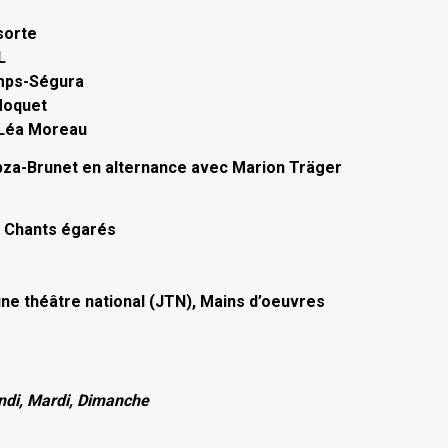
sorte
L
mps-Ségura
Moquet
 Léa Moreau
bza-Brunet en alternance avec Marion Träger
s Chants égarés
e théâtre national (JTN), Mains d’oeuvres
undi, Mardi, Dimanche