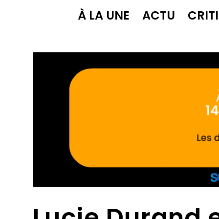
À LA UNE
ACTU
CRIT
Lucie Durand 