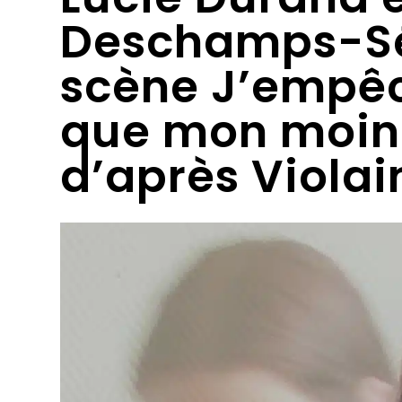
Deschamps-Sé
scène J’empêc
que mon moin
d’après Viola