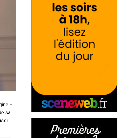
gine –
de sa
ussi,