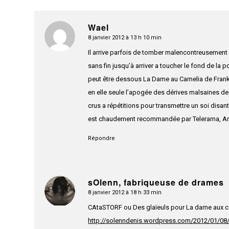
Wael
8 janvier 2012 à 13 h 10 min
dit
:
Il arrive parfois de tomber malencontreusement 
sans fin jusqu’à arriver a toucher le fond de la
peut être dessous La Dame au Camelia de Frank C
en elle seule l’apogée des dérives malsaines de
crus a répétitions pour transmettre un soi disa
est chaudement recommandée par Telerama, Arte 
Répondre
sOlenn, fabriqueuse de drames
8 janvier 2012 à 18 h 33 min
dit
:
CAtaSTORF ou Des glaïeuls pour La dame aux c
http://solenndenis.wordpress.com/2012/01/08/