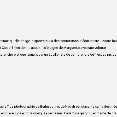
citant qu’elle oblige le spectateur à des contorsions d’équilibriste. Encore faut
ci Castorf n’en donne aucun. Il s’éloigne de Marguerite avec une volonté
 surenchère et quel ennui pour un équilibriste de comprendre qu’il est au ras du
cle ? La photographie de Berlusconi et de Kadafi est glaçante sur la destiné
 en place il y a encore quelques semaines. Parlant de guignol, et même de gr