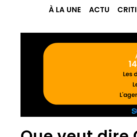
À LA UNE
ACTU
CRIT
Que veut dire 