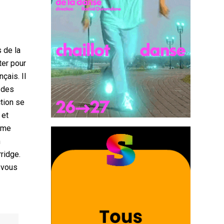
s de la
ter pour
çais. Il
d des
ction se
 et
erme
n
rridge.
à vous