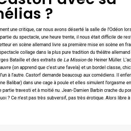
élias ?
ment une critique, car nous avons déserté la salle de l’Odéon lor
tie du spectacle, une heure trente, il nous était difficile de res
tteur en scène allemand livre sa première mise en scène en fran
pectacle collage dans la plus pure tradition du théâtre alleman
ges Bataille et des extraits de
La Mission
de Heiner Müller. L’a
auvre (on apprend que c’est une favela) et un bordel classe, chic
l’un à l’autre. Castorf demande beaucoup aux comédiens. Il enf
e Balibar) dans une cage à poule et elles simulent l’orgasme e
e partie travesti et à moitié nu. Jean-Damien Barbin crache du po
uoi ? Ce n’est pas très subversif, pas très érotique. Alors libre 