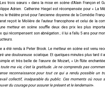
 Les trois sœurs » dans la mise en scène d’Alain Françon et G
ilippe Adrien. Catherine Hiegel est récompensée pour « La Mè
dans le théâtre privé pour l’ancienne doyenne de la Comédie Franç
at reçoit le Molière de l’auteur francophone et celui de la co
ne metteur en scène souffle deux des prix les plus importan
ix qui récompensent son abnégation ; il lui a fallu 5 ans pour mo
ucteurs.
a été rendu à Peter Brook. Le metteur en scène est venu rece
é une douloureuse sciatique. Et quelques minutes plus tard il a
imple et très belle de l’œuvre de Mozart, « Un flûte enchantée
 toute ma vie, c’est la gratitude. Je ne comprends pas commen
se reconnaissance pour tout ce qui a rendu possible un tra
travail collectif, inséparable du public. Ces moments où nou
ouver du courage pour assurer le présent et le lendemain
».