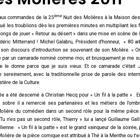
ème
t aux commandes de la 25
Nuit des Molières à la Maison des
joué les troublions dès les premières minutes en multipliant les
p longs de jouer « Retour au désert » dans une mise en scène de
édéric Mitterrand ! Michel Galabru, Président d’honneur, « 80 a
 son discours d’introduction se souvenant de son Molière. « O
le par un camarade nominé comme moi, et brusquement je me sui
me le donne parce que je suis vieux. Et ce camarade c’était 
sereinement, avec la traditionnelle prise de parole des interm
tère de la Culture.
e a été descerné à Christian Hecq pour « Un fil à la patte » . En
s sobre il a remercié ses partenaires et les métiers de l’omb
Molière du comédien dans un second rôle pour la même pièce. 
u n’es pas un second rôle, Thierry » lui a lançé Guillaume Gall
ienne. « Un fil à la patte » est le grand vainqueur de la soirée,
Molière de la pièce comique est attribué à Thé à la Menthe ou t’es