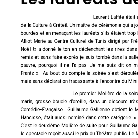
Laurent Laffite étai
de la Culture à Créteil. Un maître de cérémonie qui a 
bourdes et en menaçant les lauréats s’ils étaient tro
Alliot Marie au Centre Culturel de Tunis dirigé par Fr
Noël !» a donné le ton en déclenchant les rires dans
remis et sans faire exprès je suis tombé dans la sal
pauvre, pourquoi il ne l’a pas. Je me suis dit on 
Frantz ». Au bout du compte la soirée s’est déroulée 
mais sans déclaration fracassante à l’encontre du Minis
Le premier Molière de la soiré
marin, grosse boucle d’oreille, dans un discours trè
Comédie-Française. Guillaume Gallienne obtient le 
Hancisse, était aussi nominé dans cette catégorie. « T
C’est le deuxième Molière de suite pour Guillaume Gall
le spectacle reçoit aussi le prix du Théâtre public. Le 