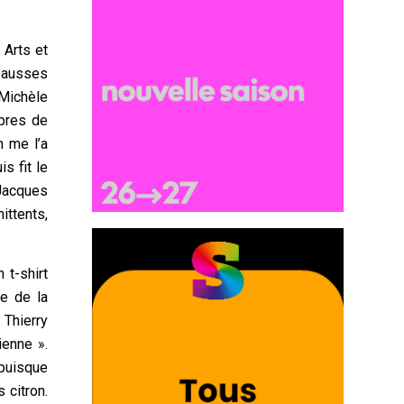
 Arts et
 fausses
 Michèle
rbres de
n me l’a
s fit le
Jacques
ittents,
 t-shirt
re de la
Thierry
ienne ».
 puisque
 citron.