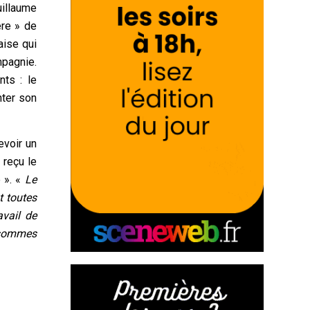
uillaume
re » de
aise qui
mpagnie.
ts : le
nter son
voir un
 reçu le
 ». «
Le
t toutes
vail de
s sommes