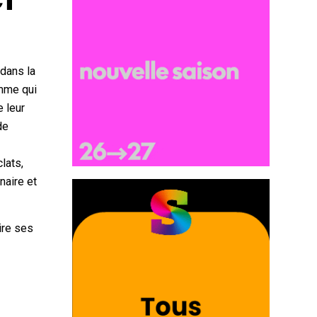
 dans la
omme qui
e leur
de
lats,
naire et
ire ses