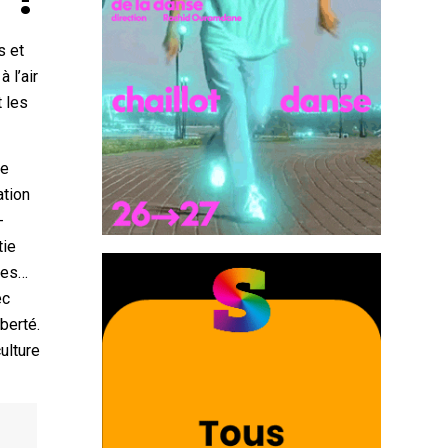
s et
 l’air
t les
le
ation
-
tie
ives…
ec
berté.
ulture