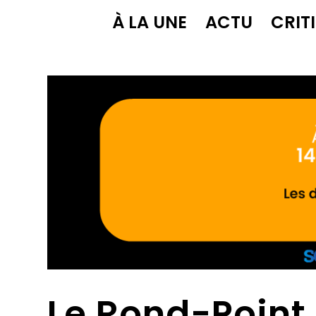
À LA UNE
ACTU
CRIT
Le Rond-Point 