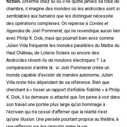
fiction.
Enfermé chez lui où il ne quitte jamais sa robe de
chambre, il imagine des mondes où les androïdes sont si
semblables aux humains que les distinguer nécessite
des opérations complexes. On repense à
Contes et
légendes
de Joël Pommerat, qui ne revendique aucun lien
avec Philip K. Dick, mais qui pourrait bien avoir comme
Julien Villa fréquenté les mondes parallèles du Maître du
Haut Château, de Loterie Solaire ou encore des
Androïdes rêvent-ils de moutons électriques ?. La
comparaison s’arrête là : si Joël Pommerat créée un
monde capable d’exister de manière autonome, Julien
Villa reste très dépendant de sa référence. Bien que
cherchant à « tisser un rapport d’infidèle-fidélité » à Philip
K. Dick, il lui demeure si attaché que l’on peine à voir dans
son travail une portée plus large qu’un hommage à
l’écrivain qui n’a cessé d’affirmer que la réalité n’est
qu’une illusion. Une pensée pourtant propice au théâtre, à
une réflexion sur les rapports entre la vie.