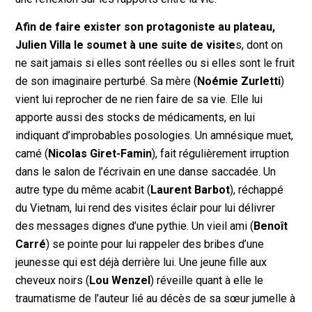
Afin de faire exister son protagoniste au plateau,
Julien Villa le soumet à une suite de visite
s, dont on
ne sait jamais si elles sont réelles ou si elles sont le fruit
de son imaginaire perturbé. Sa mère (
Noémie Zurletti
)
vient lui reprocher de ne rien faire de sa vie. Elle lui
apporte aussi des stocks de médicaments, en lui
indiquant d’improbables posologies. Un amnésique muet,
camé (
Nicolas Giret-Famin
), fait régulièrement irruption
dans le salon de l’écrivain en une danse saccadée. Un
autre type du même acabit (
Laurent Barbot
), réchappé
du Vietnam, lui rend des visites éclair pour lui délivrer
des messages dignes d’une pythie. Un vieil ami (
Benoît
Carré
) se pointe pour lui rappeler des bribes d’une
jeunesse qui est déjà derrière lui. Une jeune fille aux
cheveux noirs (
Lou Wenzel
) réveille quant à elle le
traumatisme de l’auteur lié au décès de sa sœur jumelle à