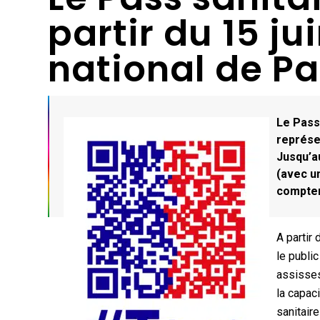
partir du 15 ju
national de Pa
Le Pass 
représen
Jusqu’au
(avec un
compter
A partir 
le publi
assisses
la capac
sanitair