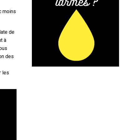
nc moins
date de
t à
vous
ion des
r les