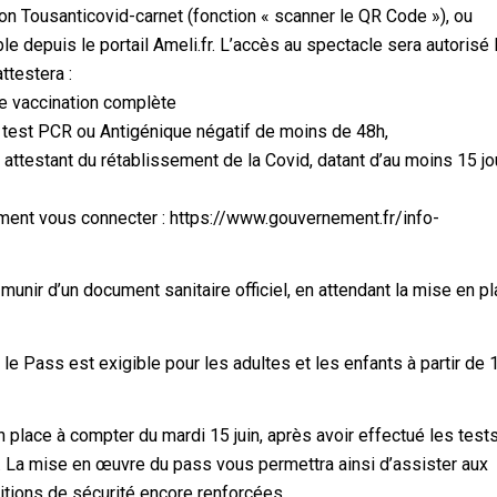
ion Tousanticovid-carnet (fonction « scanner le QR Code »), ou
le depuis le portail Ameli.fr. L’accès au spectacle sera autorisé
ttestera :
ne vaccination complète
n test PCR ou Antigénique négatif de moins de 48h,
f attestant du rétablissement de la Covid, datant d’au moins 15 jo
ment vous connecter : https://www.gouvernement.fr/info-
unir d’un document sanitaire officiel, en attendant la mise en p
le Pass est exigible pour les adultes et les enfants à partir de 
n place à compter du mardi 15 juin, après avoir effectué les tests
 La mise en œuvre du pass vous permettra ainsi d’assister aux
itions de sécurité encore renforcées.