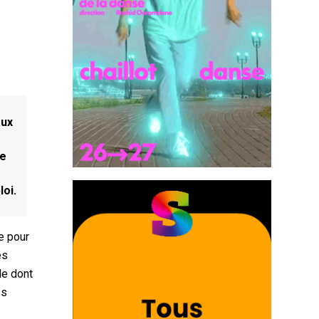
aux
ge
loi.
re pour
es
le dont
ss