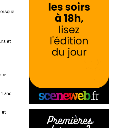
 lorsque
urs et
lace
11 ans
 et