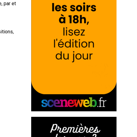
, par et
itions,