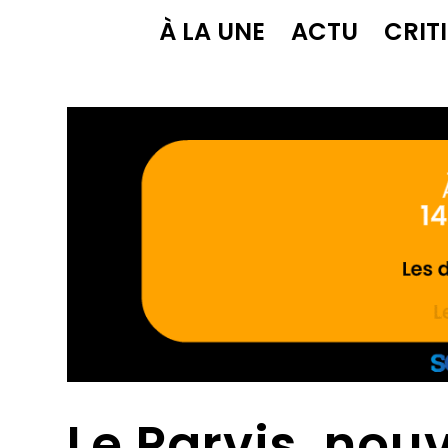
À LA UNE
ACTU
CRIT
Le Parvis, nou