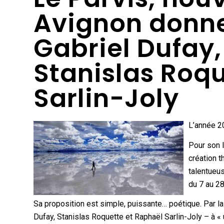
Avignon donne
Gabriel Dufay,
Stanislas Roq
Sarlin-Joly
L’année 20
Pour son l
création t
talentueu
du 7 au 28
Sa proposition est simple, puissante… poétique. Par la
Dufay, Stanislas Roquette et Raphaël Sarlin-Joly – à « 