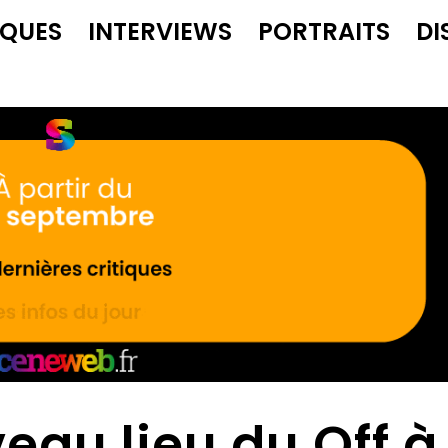
IQUES
INTERVIEWS
PORTRAITS
DI
veau lieu du Off à