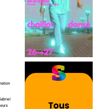
mation
Gabriel
peurs