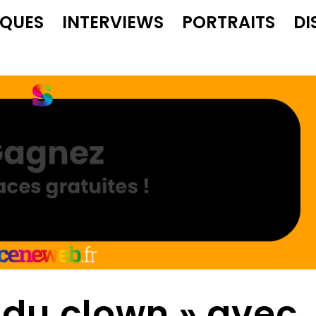
IQUES
INTERVIEWS
PORTRAITS
DI
r du clown » avec