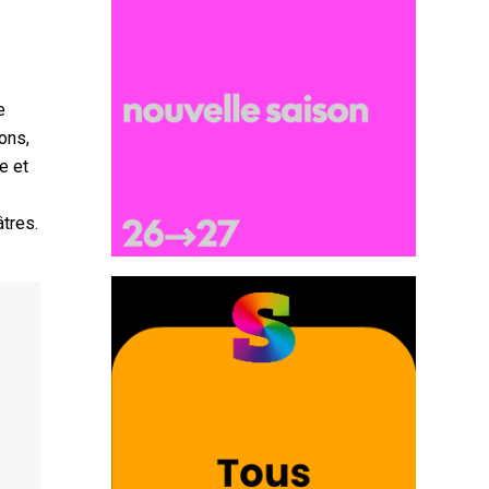
e
ons,
e et
âtres.