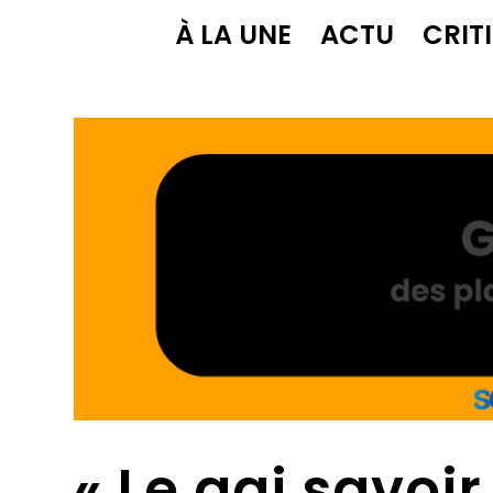
À LA UNE
ACTU
CRIT
« Le gai savoi