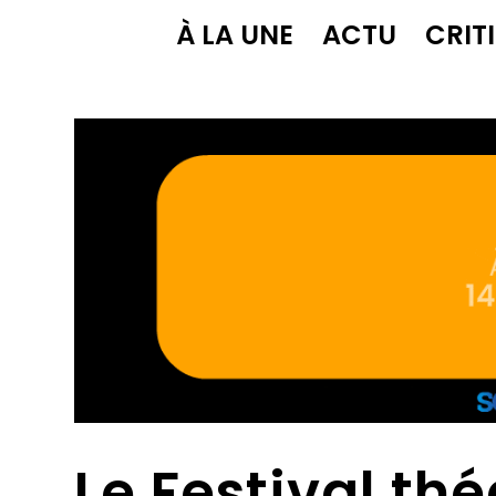
À LA UNE
ACTU
CRIT
Le Festival thé