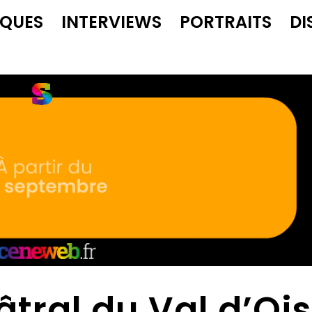
IQUES
INTERVIEWS
PORTRAITS
DI
âtral du Val d’Oi