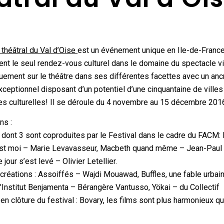
 théâtral du Val d’Oise
est un événement unique en Ile-de-France
nt le seul rendez-vous culturel dans le domaine du spectacle v
uement sur le théâtre dans ses différentes facettes avec un an
 exceptionnel disposant d’un potentiel d’une cinquantaine de villes
es culturelles! Il se déroule du 4 novembre au 15 décembre 201
ns :
 dont 3 sont coproduites par le Festival dans le cadre du FACM:
est moi – Marie Levavasseur, Macbeth quand même – Jean-Paul 
e jour s’est levé – Olivier Letellier.
créations : Assoiffés – Wajdi Mouawad, Buffles, une fable urbai
’Institut Benjamenta – Bérangère Vantusso, Yökai – du Collectif
en clôture du festival : Bovary, les films sont plus harmonieux qu