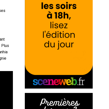
ises
ant
. Plus
anhia
gnie