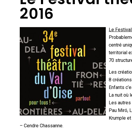
2016
Le Festival
Probableme
centré uniq
territorial
70 structur
Les créatio
8 créations
Enfants c’
La nuit où l
Les autres 
Pau Miró, L
Krumple et 
– Cendre Chassanne.