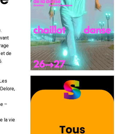
.
ivant
crage
 et de
6.
 Les
Delore,
ne –
e la vie