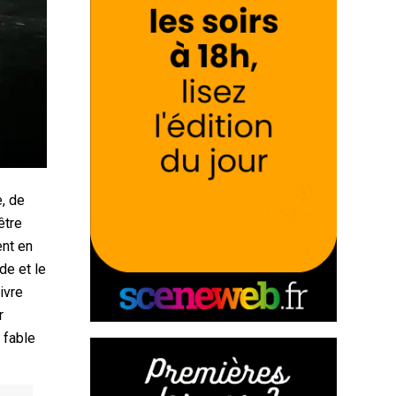
e, de
être
ent en
de et le
ivre
r
 fable