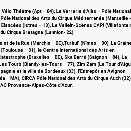
Vélo Théâtre (Apt – 84), La Verrerie d’Alès – Pôle Nationa
 Pôle National des Arts du Cirque Méditerranée (Marseille -
Elancées (Istres – 13), Le Vellein-Scènes CAPI (Villefontai
 du Cirque Bretagne (Lannion- 22)
e et de la Rue (Marchin – BE),Turbul’ (Nîmes – 30), La Grain
 (Toulouse – 31), le Centre International des Arts en
tastrophe (Bruxelles – BE), Ska Barré (Saignon – 84), La
Les Tours (Blandy-les-Tours – 77), Zim Zam (La Tour d’Aig
pagnie et la ville de Bordeaux (33), l’Entrepôt en Avignon
jda – MA), CIRCA Pôle National des Arts du Cirque Auch (32),
DRAC Provence-Alpes-Côte d’Azur.