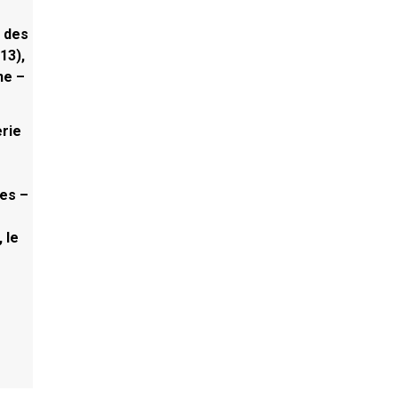
l des
13),
ne –
erie
ues –
 le