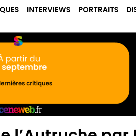
IQUES
INTERVIEWS
PORTRAITS
DI
e l’Autruche par 