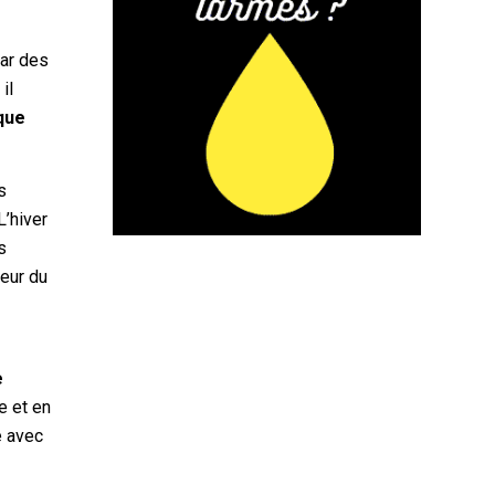
par des
il
que
s
L’hiver
s
teur du
e
e et en
e avec