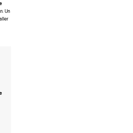
e
n. Un
aller
e