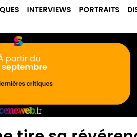
IQUES
INTERVIEWS
PORTRAITS
DI
e tire sa révéren