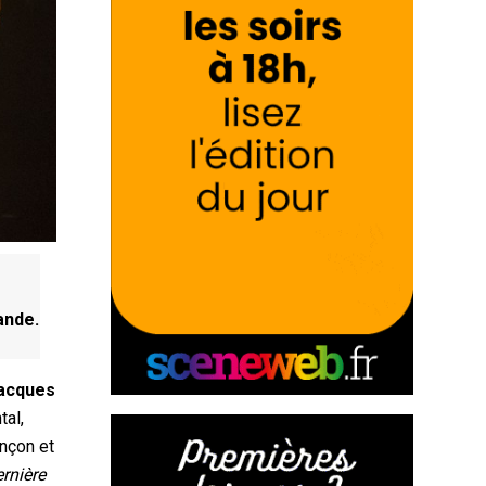
ande.
acques
tal,
nçon et
rnière