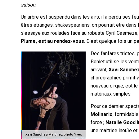
saison
.
Un arbre est suspendu dans les airs, il a perdu ses feu
êtres étranges, shakespeariens, on pourrait être dans l
s’essaye aux roulades face au robuste Cyril Casmeze,
Plume, est au rendez-vous.
C’est quelque fois un pe
Des fanfares tristes, 
Bonlet utilise les ven
arrivant,
Xavi Sanche
chorégraphies primitiv
nouveau cirque, est l
matériaux simples.
Pour ce dernier specta
Molinario
, formidable
force ;
Natalie Good
i
une maitrise inouïe et
Xavi Sanchez-Martinez photo Yves