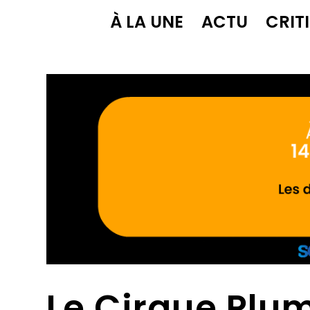
À LA UNE
ACTU
CRIT
Le Cirque Plum