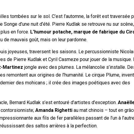
illes tombées sur le sol. C’est l’automne, la forêt est traversée 
e Songe d’une nuit d’été. Pierre Kudlak se retrouve nu sur scène, 
 plus en force.
L’humour potache, marque de fabrique du Cir
u de mauvais goût, mais on leur pardonne.
puis joyeuses, traversent les saisons. Le percussionniste Nicola
tres de Pierre Kudlak et Cyril Casmeze pour jouer de la musique. 
z-Martinez
jongle avec des plumes. La mélancolie s’installe. De
es remontent aux origines de l’humanité. Le cirque Plume, inven
e dernier des mohicans ; il crée des images poétiques avec des
cle, Bernard Kudlak s’est entouré d’artistes d’exception.
Anaëll
 contorsionniste;
Amanda Righetti
au mat chinois – tout en grâc
mpressionnante aux fils de fer parallèles passant de l’un à l’autr
 réussissant des saltos arrières à la perfection.