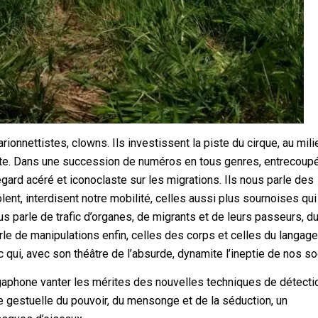
arionnettistes, clowns. Ils investissent la piste du cirque, au mili
nante. Dans une succession de numéros en tous genres, entrecoup
gard acéré et iconoclaste sur les migrations. Ils nous parle des
lent, interdisent notre mobilité, celles aussi plus sournoises qui
s parle de trafic d’organes, de migrants et de leurs passeurs, d
arle de manipulations enfin, celles des corps et celles du langage
 qui, avec son théâtre de l’absurde, dynamite l’ineptie de nos so
mégaphone vanter les mérites des nouvelles techniques de détecti
 gestuelle du pouvoir, du mensonge et de la séduction, un