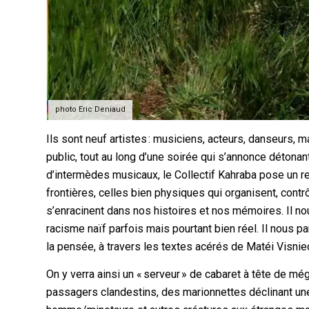
photo Eric Deniaud
Ils sont neuf artistes : musiciens, acteurs, danseurs, m
public, tout au long d’une soirée qui s’annonce déto
d’intermèdes musicaux, le Collectif Kahraba pose un re
frontières, celles bien physiques qui organisent, contrô
s’enracinent dans nos histoires et nos mémoires. Il nou
racisme naïf parfois mais pourtant bien réel. Il nous p
la pensée, à travers les textes acérés de Matéi Visniec
On y verra ainsi un « serveur » de cabaret à tête de 
passagers clandestins, des marionnettes déclinant une