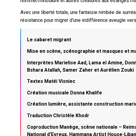
homme/minotaure et autres créatures aux étranges m
Avec une liberté totale, une fantaisie nimbée de surréal
résistance pour migrer d’une indifférence aveugle ver
Le cabaret migrant
Mise en scène, scénographie et masques et ma
Interprètes Marielise Aad, Lama el Amine, Donn
Bshara Atallah, Samer Zaher et Aurélien Zouki
Textes Matéi Visniec
Création musicale Donna Khalife
Création lumière, assistante construction ma
Traduction Christèle Khodr
Coproduction Manège, scène nationale – Reim
National d’Evreux, Hammana Artist House-Liban,