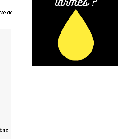
acte de
cène