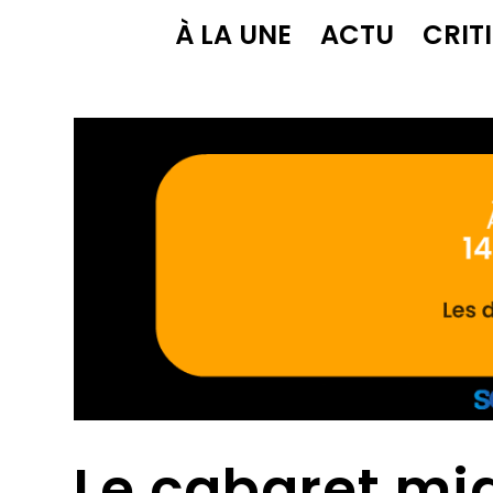
À LA UNE
ACTU
CRIT
Le cabaret mig