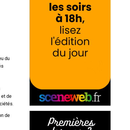
eu du
és
u
 et de
ciétés.
on de