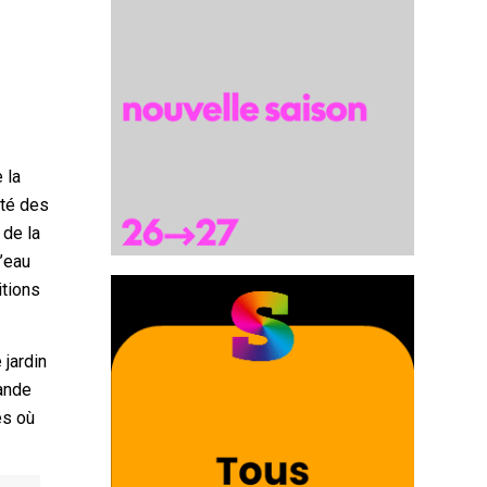
 la
ité des
 de la
l’eau
itions
 jardin
mande
és où