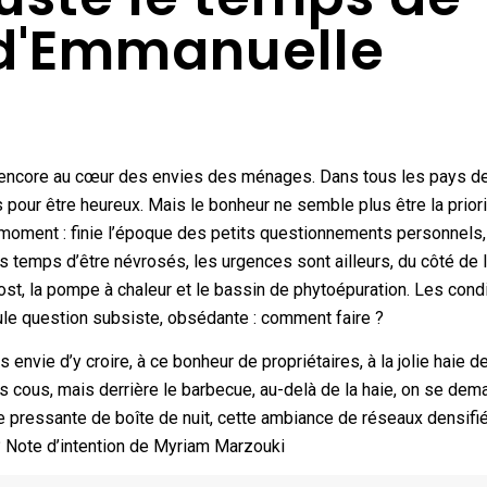
 d'Emmanuelle
t encore au cœur des envies des ménages. Dans tous les pays de
s pour être heureux. Mais le bonheur ne semble plus être la prior
 moment : finie l’époque des petits questionnements personnels,
s temps d’être névrosés, les urgences sont ailleurs, du côté de 
post, la pompe à chaleur et le bassin de phytoépuration. Les cond
ule question subsiste, obsédante : comment faire ?
nvie d’y croire, à ce bonheur de propriétaires, à la jolie haie de
os cous, mais derrière le barbecue, au-delà de la haie, on se de
 pressante de boîte de nuit, cette ambiance de réseaux densifi
 ? Note d’intention de Myriam Marzouki