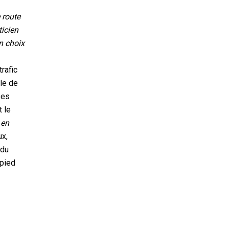
e route
ticien
n choix
trafic
ale de
ses
t le
 en
ux,
 du
 pied