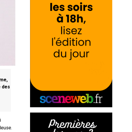
ême,
e des
i
uleuse.