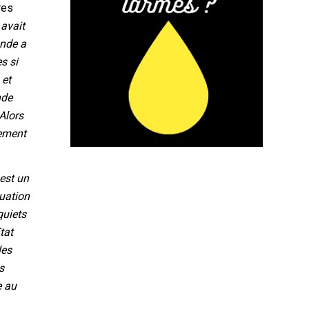
res
 avait
onde a
s si
 et
nde
 Alors
gement
est un
uation
quiets
tat
les
s
e au