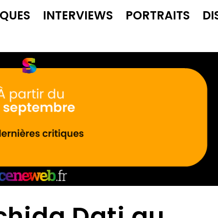
IQUES
INTERVIEWS
PORTRAITS
DI
chida Dati au