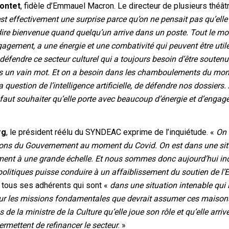
ontet
, fidèle d’Emmauel Macron. Le directeur de plusieurs théât
st effectivement une surprise parce qu’on ne pensait pas qu’elle
d dire bienvenue quand quelqu’un arrive dans un poste. Tout le m
gagement, a une énergie et une combativité qui peuvent être utile
 défendre ce secteur culturel qui a toujours besoin d’être soutenu
pas un vain mot. Et on a besoin dans les chamboulements du mo
question de l’intelligence artificielle, de défendre nos dossiers.
il faut souhaiter qu’elle porte avec beaucoup d’énergie et d’enga
rg
, le président réélu du SYNDEAC exprime de l’inquiétude. «
On 
cisions du Gouvernement au moment du Covid. On est dans une sit
ement à une grande échelle. Et nous sommes donc aujourd’hui in
politiques puisse conduire à un affaiblissement du soutien de l’E
de tous ses adhérents qui sont «
dans une situation intenable qui 
sur les missions fondamentales que devrait assumer ces maison
de la ministre de la Culture qu’elle joue son rôle et qu’elle arriv
ermettent de refinancer le secteur
. »