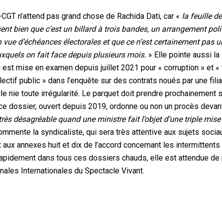
-CGT n’attend pas grand chose de Rachida Dati, car «
la feuille d
ent bien que c’est un billard à trois bandes, un arrangement poli
en vue d’échéances électorales et que ce n’est certainement pas u
auxquels on fait face depuis plusieurs mois.
» Elle pointe aussi la
ti est mise en examen depuis juillet 2021 pour « corruption » et « 
ectif public » dans l’enquête sur des contrats noués par une fili
le nie toute irrégularité. Le parquet doit prendre prochainement 
e ce dossier, ouvert depuis 2019, ordonne ou non un procès devan
rès désagréable quand une ministre fait l’objet d’une triple mise
mmente la syndicaliste, qui sera très attentive aux sujets socia
aux annexes huit et dix de l’accord concernant les intermittents
 rapidement dans tous ces dossiers chauds, elle est attendue de
nales Internationales du Spectacle Vivant.