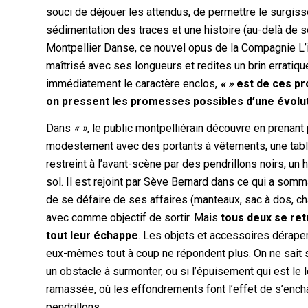
souci de déjouer les attendus, de permettre le surgi
sédimentation des traces et une histoire (au-delà de so
Montpellier Danse, ce nouvel opus de la Compagnie L’i
maîtrisé avec ses longueurs et redites un brin erratiqu
immédiatement le caractère enclos,
« »
est de ces pro
on pressent les promesses possibles d’une évolut
Dans
« »
, le public montpelliérain découvre en prenant
modestement avec des portants à vêtements, une table 
restreint à l’avant-scène par des pendrillons noirs, un
sol. Il est rejoint par Sève Bernard dans ce qui a som
de se défaire de ses affaires (manteaux, sac à dos, chaus
avec comme objectif de sortir. Mais
tous deux se ret
tout leur échappe
. Les objets et accessoires dérapen
eux-mêmes tout à coup ne répondent plus. On ne sait si
un obstacle à surmonter, ou si l’épuisement qui est le 
ramassée, où les effondrements font l’effet de s’en
pendrillons.