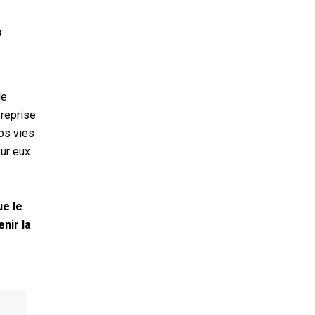
s
le
 reprise
nos vies
ur eux
ue le
nir la