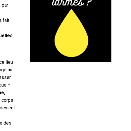
 par
 fait
uelles
ce lieu
ongé au
cesser
ique –
pe,
s corps
 devient
te des