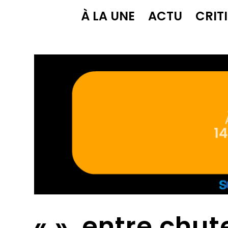
À LA UNE
ACTU
CRIT
« », entre chut