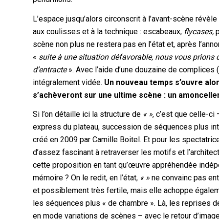
L’espace jusqu’alors circonscrit à l’avant-scène révèle
aux coulisses et à la technique : escabeaux,
flycases,
p
scène non plus ne restera pas en l’état et, après l’an
«
suite à une situation défavorable, nous vous prions d
d’entracte
». Avec l’aide d’une douzaine de complices (
intégralement vidée.
Un nouveau temps s’ouvre alor
s’achèveront sur une ultime scène : un amoncellem
Si l’on détaille ici la structure de
« »
, c’est que celle-ci
express du plateau, succession de séquences plus in
créé en 2009 par Camille Boitel. Et pour les spectatric
d’assez fascinant à retraverser les motifs et l’archit
cette proposition en tant qu’œuvre appréhendée indépe
mémoire ? On le redit, en l’état,
« »
ne convainc pas enti
et possiblement très fertile, mais elle achoppe égale
les séquences plus « de chambre ». Là, les reprises d
en mode variations de scènes – avec le retour d’image