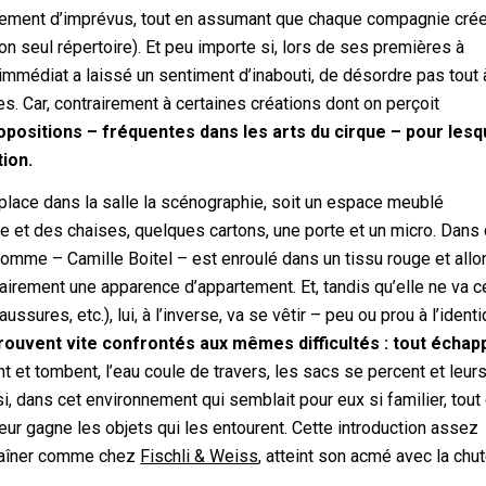
ssement d’imprévus, tout en assumant que chaque compagnie crée
n seul répertoire). Et peu importe si, lors de ses premières à
mmédiat a laissé un sentiment d’inabouti, de désordre pas tout à
es. Car, contrairement à certaines créations dont on perçoit
positions – fréquentes dans les arts du cirque – pour lesq
ion.
 place dans la salle la scénographie, soit un espace meublé
et des chaises, quelques cartons, une porte et un micro. Dans 
 homme – Camille Boitel – est enroulé dans un tissu rouge et all
mairement une apparence d’appartement. Et, tandis qu’elle ne va 
sures, etc.), lui, à l’inverse, va se vêtir – peu ou prou à l’ident
rouvent vite confrontés aux mêmes difficultés : tout échap
t et tombent, l’eau coule de travers, les sacs se percent et leur
, dans cet environnement qui semblait pour eux si familier, tout
leur gagne les objets qui les entourent. Cette introduction assez
chaîner comme chez
Fischli & Weiss
, atteint son acmé avec la chu