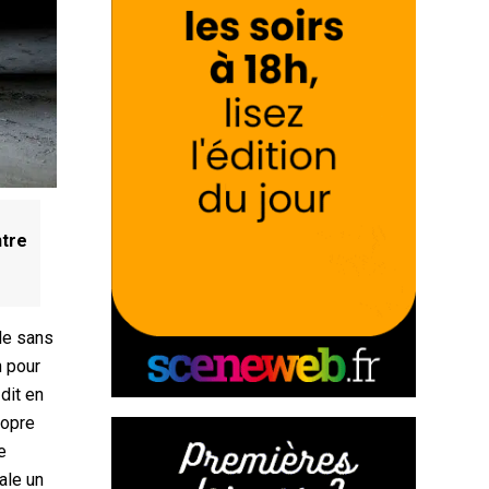
ntre
cle sans
n pour
dit en
ropre
e
ale un