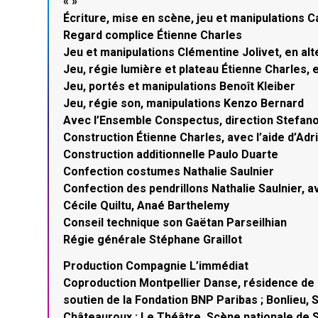
« »
Écriture, mise en scène, jeu et manipulations C
Regard complice Étienne Charles
Jeu et manipulations Clémentine Jolivet, en a
Jeu, régie lumière et plateau Étienne Charles,
Jeu, portés et manipulations Benoît Kleiber
Jeu, régie son, manipulations Kenzo Bernard
Avec l’Ensemble Conspectus, direction Stefan
Construction Étienne Charles, avec l’aide d’Ad
Construction additionnelle Paulo Duarte
Confection costumes Nathalie Saulnier
Confection des pendrillons Nathalie Saulnier, av
Cécile Quiltu, Anaé Barthelemy
Conseil technique son Gaëtan Parseilhian
Régie générale Stéphane Graillot
Production Compagnie L’immédiat
Coproduction Montpellier Danse, résidence de cr
soutien de la Fondation BNP Paribas ; Bonlieu,
Châteauroux ; Le Théâtre, Scène nationale de S