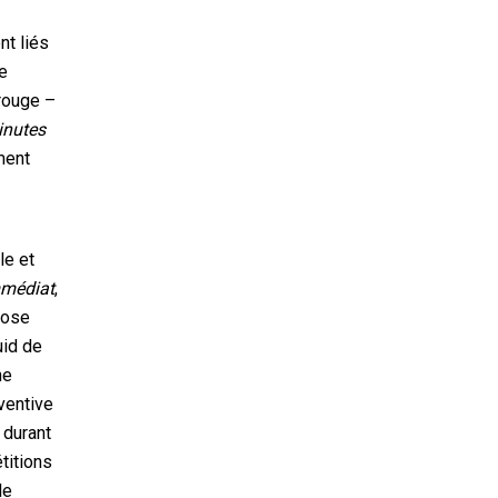
nt liés
te
 rouge –
inutes
ment
le et
mmédiat
,
hose
uid de
ne
ventive
 durant
titions
le