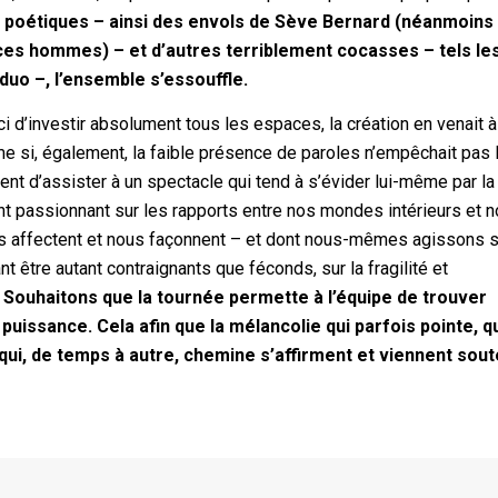
oétiques – ainsi des envols de Sève Bernard (néanmoins
s hommes) – et d’autres terriblement cocasses – tels le
uo –, l’ensemble s’essouffle.
d’investir absolument tous les espaces, la création en venait à
 si, également, la faible présence de paroles n’empêchait pas 
t d’assister à un spectacle qui tend à s’évider lui-même par la
ent passionnant sur les rapports entre nos mondes intérieurs et 
us affectent et nous façonnent – et dont nous-mêmes agissons s
t être autant contraignants que féconds, sur la fragilité et
.
Souhaitons que la tournée permette à l’équipe de trouver
puissance. Cela afin que la mélancolie qui parfois pointe, q
ui, de temps à autre, chemine s’affirment et viennent soute