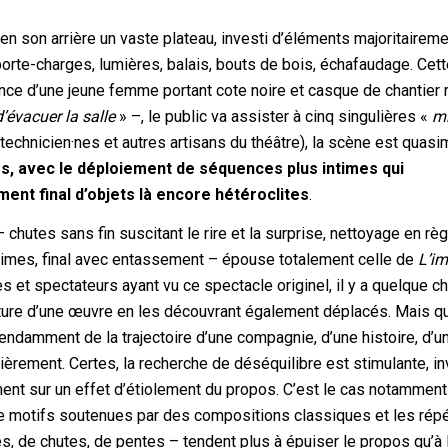
 en son arrière un vaste plateau, investi d’éléments majoritaireme
orte-charges, lumières, balais, bouts de bois, échafaudage. Cet
nonce d’une jeune femme portant cote noire et casque de chantier
’évacuer la salle
» –, le public va assister à cinq singulières «
m
technicien·nes et autres artisans du théâtre), la scène est quasi
s, avec le déploiement de séquences plus intimes qui
ent final d’objets là encore hétéroclites
.
 – chutes sans fin suscitant le rire et la surprise, nettoyage en règ
times, final avec entassement – épouse totalement celle de
L’i
es et spectateurs ayant vu ce spectacle originel, il y a quelque c
ecture d’une œuvre en les découvrant également déplacés. Mais q
ndamment de la trajectoire d’une compagnie, d’une histoire, d’u
èrement. Certes, la recherche de déséquilibre est stimulante, in
ment sur un effet d’étiolement du propos. C’est le cas notamment
e motifs soutenues par des compositions classiques et les répé
s, de chutes, de pentes – tendent plus à épuiser le propos qu’à 