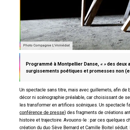
Photo Compagnie L’immédiat
Programmé à Montpellier Danse,
« »
des deux a
surgissements poétiques et promesses non (e
Un spectacle sans titre, mais avec guillemets, afin de b
décor ni scénographie préalable, car choisissant de s
les transformer en artifices scéniques. Un spectacle f
conférence de presse
) des fragments de créations an
histoire et trajectoire. Avouons-le : par ces quelques 
création du duo Sève Bernard et Camille Boitel séduit