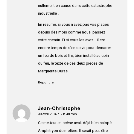
nullement en cause dans cette catastrophe
industrielle !
En résumé, si vous n’avez pas vos places
depuis des mois comme nous, passez
votre chemin. Et si vous les avez… il est
encore temps de s’en servir pour démarrer
un feu de bois et lire, bien installé au coin
du feu, le texte de ces deux pièces de
Marguerite Duras.
Répondre
Jean-Christophe
30 avril 2016 à 2 h 48 min
dit
:
Ce metteur en scène avait déjà bien salopé
Amphitryon de molière. Il serait peut-être