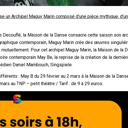
ose un Archipel Maguy Marin composé d’une pièce mythique, d’u
pe Decouflé, la Maison de la Danse consacre cette saison son arc
graphique contemporain, Maguy Marin crée des œuvres singuliè
ent mutuellement. Pour cet archipel Maguy Marin, la Maison de la 
re contemporain May Be, la reprise de la création de la dernièr
omédien Daniel Mambouch, Singspiele.
différents : May B du 29 février au 2 mars à la Maison de la Dans
ars au TNP – petit théâtre / Tarif : de 9 à 29 euros.