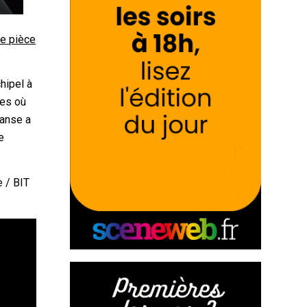
ne pièce
hipel à
res où
Danse a
e
e / BIT