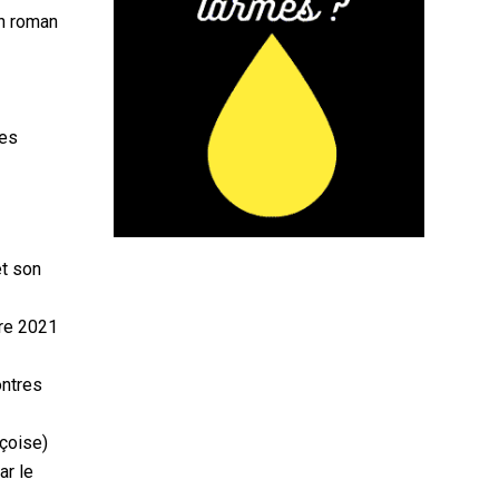
on roman
les
et son
tre 2021
ontres
çoise)
ar le