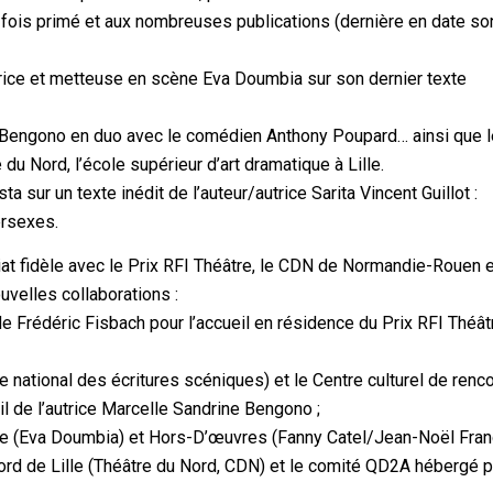
s fois primé et aux nombreuses publications (dernière en date s
utrice et metteuse en scène Eva Doumbia sur son dernier texte
e Bengono en duo avec le comédien Anthony Poupard… ainsi que 
du Nord, l’école supérieur d’art dramatique à Lille.
ta sur un texte inédit de l’auteur/autrice Sarita Vincent Guillot :
ersexes.
riat fidèle avec le Prix RFI Théâtre, le CDN de Normandie-Rouen 
uvelles collaborations :
e Frédéric Fisbach pour l’accueil en résidence du Prix RFI Théâ
 national des écritures scéniques) et le Centre culturel de renc
il de l’autrice Marcelle Sandrine Bengono ;
vre (Eva Doumbia) et Hors-D’œuvres (Fanny Catel/Jean-Noël Fran
Nord de Lille (Théâtre du Nord, CDN) et le comité QD2A hébergé p