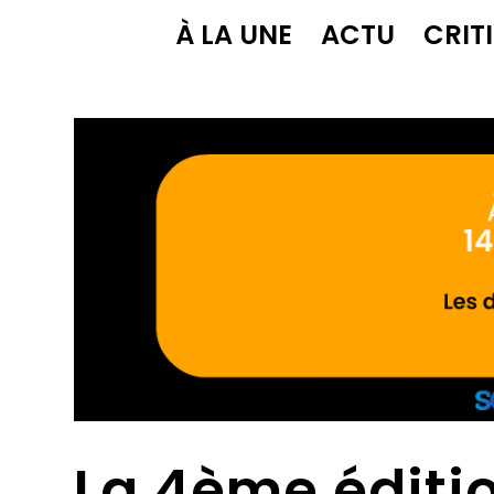
À LA UNE
ACTU
CRIT
La 4ème éditio