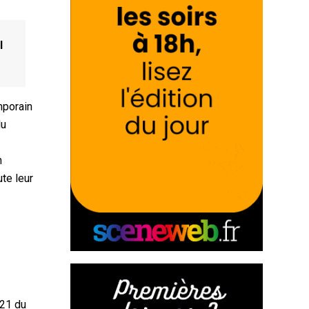
l
mporain
du
n
ute leur
021 du