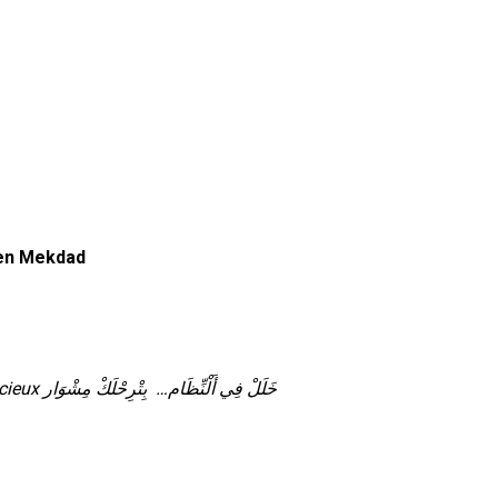
men Mekdad
C!S-TEM ERROR, le «H» dans mon nom n’est pas silencieux خَلَلْ‭ ‬فِي‭ ‬أَلْنِّظَام‭ ‬‭ …‬بِتْرِحْلَكْ‭ ‬مِشْوَار