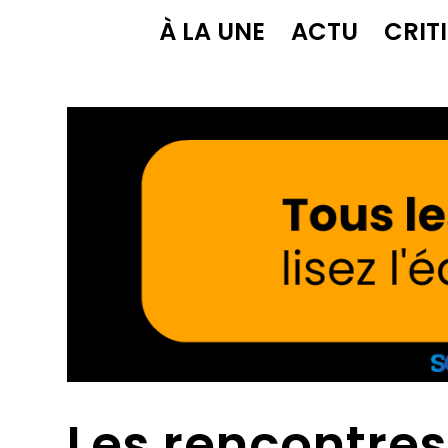
À LA UNE
ACTU
CRIT
Les rencontres