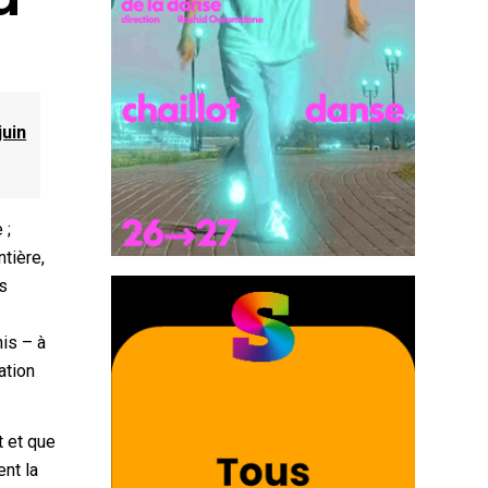
juin
 ;
ntière,
es
is – à
ation
t et que
ent la