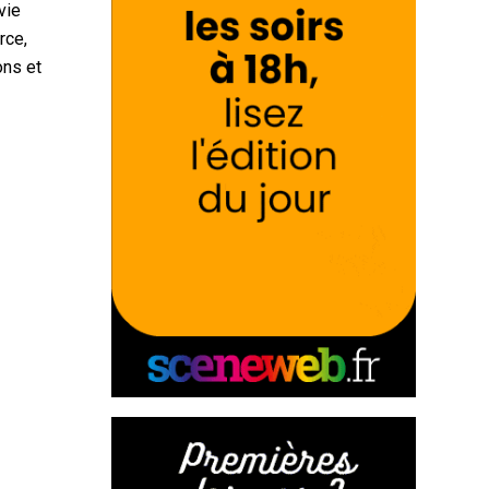
vie
rce,
ons et