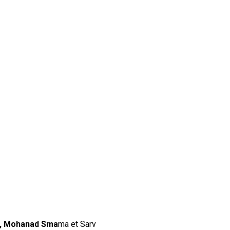
e , Mohanad Sma
ma et Sarv