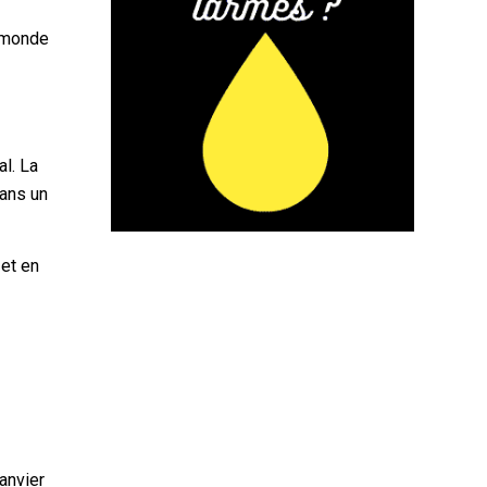
n monde
s
al. La
dans un
 et en
janvier