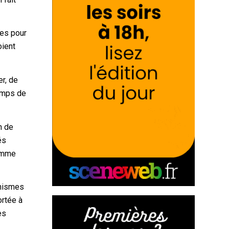
·es pour
oient
er, de
temps de
n de
és
comme
inismes
ortée à
es