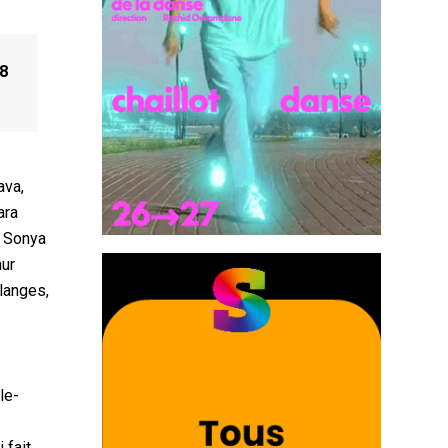
 8
ava,
ara
, Sonya
hur
langes,
le-
 fait