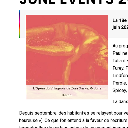
La 18e
juin 20
Au prog
Pauline
Talia d
Furey, 
Lindfor
Perole,
L’Opéra du Villageois de Zora Snake, ©️ Julie
Spicey,
Kerchi
La dans
Depuis septembre, des habitant·es se relayent pour veill
heureuse »). Ce que l’on entend à la faveur de l’écritu
trimestrielles de partage autour de ce moment immergé d