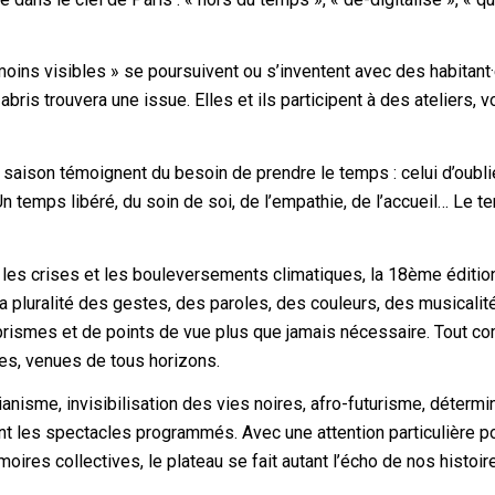
moins visibles » se poursuivent ou s’inventent avec des habitant
abris trouvera une issue. Elles et ils participent à des ateliers, v
saison témoignent du besoin de prendre le temps : celui d’oubli
 Un temps libéré, du soin de soi, de l’empathie, de l’accueil… Le 
 les crises et les bouleversements climatiques, la 18ème éditio
a pluralité des gestes, des paroles, des couleurs, des musicalit
rismes et de points de vue plus que jamais nécessaire. Tout 
es, venues de tous horizons.
ianisme, invisibilisation des vies noires, afro-futurisme, déterm
ent les spectacles programmés. Avec une attention particulière p
res collectives, le plateau se fait autant l’écho de nos histoir