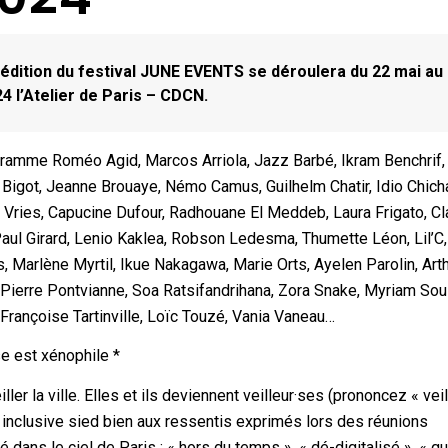
 édition du festival JUNE EVENTS se déroulera du 22 mai au
24 l’Atelier de Paris – CDCN.
ramme Roméo Agid, Marcos Arriola, Jazz Barbé, Ikram Benchrif,
 Bigot, Jeanne Brouaye, Némo Camus, Guilhelm Chatir, Idio Chich
e Vries, Capucine Dufour, Radhouane El Meddeb, Laura Frigato, Cl
Paul Girard, Lenio Kaklea, Robson Ledesma, Thumette Léon, Lil’C
s, Marlène Myrtil, Ikue Nakagawa, Marie Orts, Ayelen Parolin, Art
 Pierre Pontvianne, Soa Ratsifandrihana, Zora Snake, Myriam Sou
 Françoise Tartinville, Loïc Touzé, Vania Vaneau…
e est xénophile *
er la ville. Elles et ils deviennent veilleur·ses (prononcez « veil
re inclusive sied bien aux ressentis exprimés lors des réunions
ans le ciel de Paris : « hors du temps », « dé-digitalisé », « qui