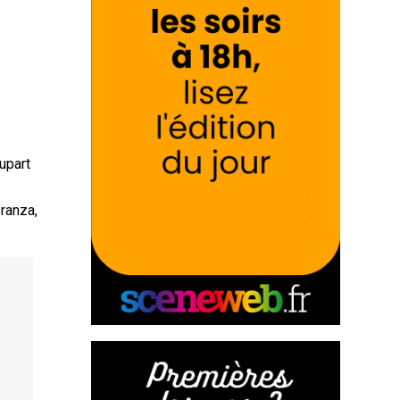
lupart
eranza,