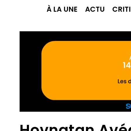
À LA UNE
ACTU
CRIT
Hovnatan Avé