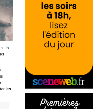
s. Ils
des
,
us
e
ter les