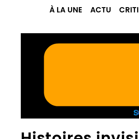
À LA UNE
ACTU
CRIT
Histoires invis