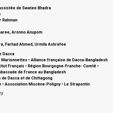
assistée de Swatee Bhadra
c
ur Rahman
charee, Aronno Anupom
ra, Farhad Ahmed, Urmila Ashrafee
de Dacca
 Marionnettes • Alliance française de Dacca-Bangladesh
tut Français • Région Bourgogne-Franche- Comté •
Ambassade de France au Bangladesh
s de Dacca et de Chittagong
 • Association Miscène-Poligny • Le Strapontin
25